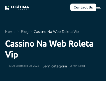
Contact Us
Home
Blog
Cassino Na Web Roleta Vip
Cassino Na Web Roleta
NEW
Vip
16 De Setembro De 2025
Sem categoria
2 Min Read