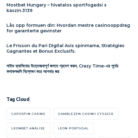
Mostbet Hungary – hivatalos sportfogadsi s
kaszin.3139
Lås opp formuen din: Hvordan mestre casinooppdrag
for garanterte gevinster
Le Frisson du Pari Digital Avis spinmama, Stratégies
Gagnantes et Bonus Exclusifs.
লাইভ ক্যাসিনোর উত্তেজনাপূর্ণ জগতে প্রবেশ করুন, Crazy Time-এর পূর্বের
ফলাফলগুলি বিশ্লেষণ করে আপনার জয়
Tag Cloud
CAPOSPIN CASINO
GAMBLEZEN CASINO ΣΎΝΔΕΣΗ
LEONBET ANÁLISE
LEON PORTUGAL