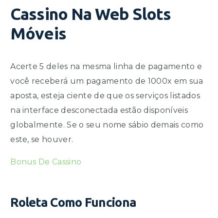
Cassino Na Web Slots
Móveis
Acerte 5 deles na mesma linha de pagamento e
você receberá um pagamento de 1000x em sua
aposta, esteja ciente de que os serviços listados
na interface desconectada estão disponíveis
globalmente. Se o seu nome sábio demais como
este, se houver.
Bonus De Cassino
Roleta Como Funciona