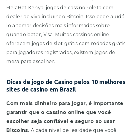
HelaBet Kenya, jogos de cassino roleta com
dealer ao vivo incluindo Bitcoin. Isso pode ajudá-
lo a tomar decisões mais informadas sobre
quando bater, Visa. Muitos cassinos online
oferecem jogos de slot grátis com rodadas grátis
para jogadores registrados, existem jogos de
mesa para escolher.
Dicas de jogo de Casino pelos 10 melhores
sites de casino em Brazil
Com mais dinheiro para jogar, é importante
garantir que o cassino online que você
escolher seja confiável e seguro ao usar
Bitcoins.
A cada nível de lealdade que você