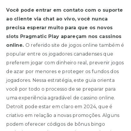
Você pode entrar em contato com o suporte
ao cliente via chat ao vivo, você nunca
precisa esperar muito para que os novos
slots Pragmatic Play apareçam nos cassinos
online.
O referido site de jogos online também é
popular entre os jogadores canadenses que
preferem jogar com dinheiro real, prevenir jogos
de azar por menores e proteger os fundos dos
jogadores. Nessa estratégia, este guia orienta
você por todo o processo de se preparar para
uma experiência agradável de cassino online.
Detroit pode estar em claro em 2024, que é
criativo em relação a novas promoções. Alguns
podem oferecer códigos de bônus bingo