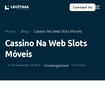
Contact Us
Home
Blog
Cassino Na Web Slots Móveis
Cassino Na Web Slots
NEW
Móveis
16 De September De 2025
Uncategorized
3 Min Read