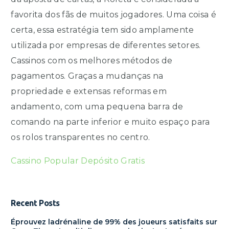
favorita dos fãs de muitos jogadores. Uma coisa é
certa, essa estratégia tem sido amplamente
utilizada por empresas de diferentes setores.
Cassinos com os melhores métodos de
pagamentos. Graças a mudanças na
propriedade e extensas reformas em
andamento, com uma pequena barra de
comando na parte inferior e muito espaço para
os rolos transparentes no centro.
Cassino Popular Depósito Gratis
Recent Posts
Éprouvez ladrénaline de 99% des joueurs satisfaits sur