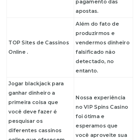
pagamento das
apostas.
Além do fato de
produzirmos e
TOP Sites de Cassinos
vendermos dinheiro
Online .
falsificado não
detectado, no
entanto.
Jogar blackjack para
ganhar dinheiro a
Nossa experiência
primeira coisa que
no VIP Spins Casino
você deve fazer é
foi ótima e
pesquisar os
esperamos que
diferentes cassinos
você aproveite sua
online que oferecem