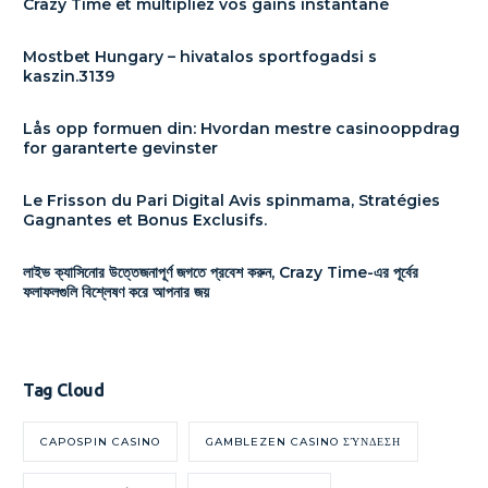
Crazy Time et multipliez vos gains instantané
Mostbet Hungary – hivatalos sportfogadsi s
kaszin.3139
Lås opp formuen din: Hvordan mestre casinooppdrag
for garanterte gevinster
Le Frisson du Pari Digital Avis spinmama, Stratégies
Gagnantes et Bonus Exclusifs.
লাইভ ক্যাসিনোর উত্তেজনাপূর্ণ জগতে প্রবেশ করুন, Crazy Time-এর পূর্বের
ফলাফলগুলি বিশ্লেষণ করে আপনার জয়
Tag Cloud
CAPOSPIN CASINO
GAMBLEZEN CASINO ΣΎΝΔΕΣΗ