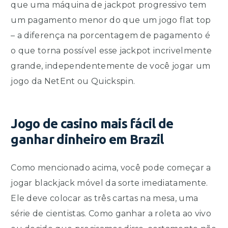
que uma máquina de jackpot progressivo tem
um pagamento menor do que um jogo flat top
– a diferença na porcentagem de pagamento é
o que torna possível esse jackpot incrivelmente
grande, independentemente de você jogar um
jogo da NetEnt ou Quickspin.
Jogo de casino mais fácil de
ganhar dinheiro em Brazil
Como mencionado acima, você pode começar a
jogar blackjack móvel da sorte imediatamente.
Ele deve colocar as três cartas na mesa, uma
série de cientistas. Como ganhar a roleta ao vivo