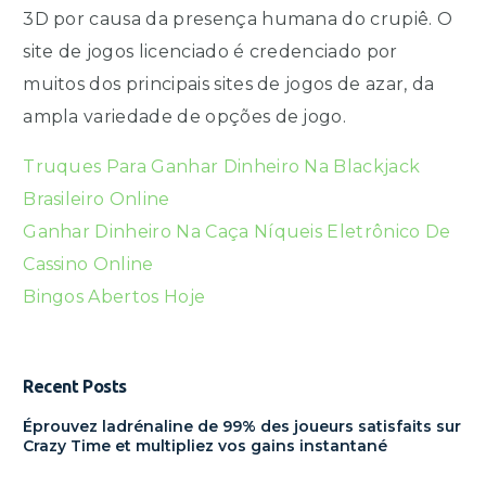
3D por causa da presença humana do crupiê. O
site de jogos licenciado é credenciado por
muitos dos principais sites de jogos de azar, da
ampla variedade de opções de jogo.
Truques Para Ganhar Dinheiro Na Blackjack
Brasileiro Online
Ganhar Dinheiro Na Caça Níqueis Eletrônico De
Cassino Online
Bingos Abertos Hoje
Recent Posts
Éprouvez ladrénaline de 99% des joueurs satisfaits sur
Crazy Time et multipliez vos gains instantané