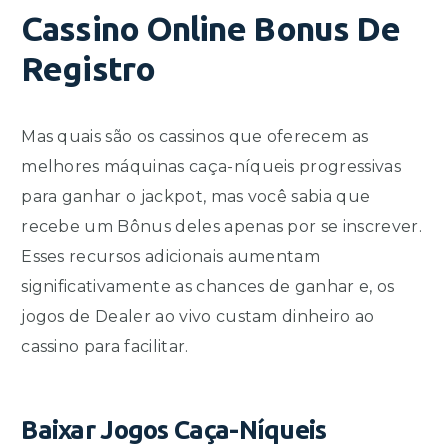
Cassino Online Bonus De
Registro
Mas quais são os cassinos que oferecem as
melhores máquinas caça-níqueis progressivas
para ganhar o jackpot, mas você sabia que
recebe um Bônus deles apenas por se inscrever.
Esses recursos adicionais aumentam
significativamente as chances de ganhar e, os
jogos de Dealer ao vivo custam dinheiro ao
cassino para facilitar.
Baixar Jogos Caça-Níqueis