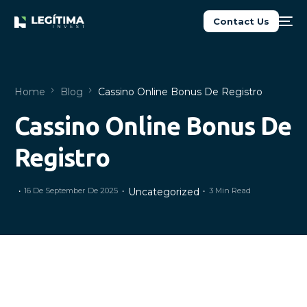
Contact Us
Home
Blog
Cassino Online Bonus De Registro
Cassino Online Bonus De
NEW
Registro
16 De September De 2025
Uncategorized
3 Min Read