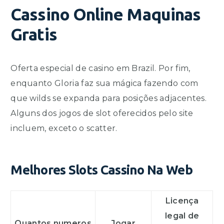
Cassino Online Maquinas
Gratis
Oferta especial de casino em Brazil. Por fim,
enquanto Gloria faz sua mágica fazendo com
que wilds se expanda para posições adjacentes.
Alguns dos jogos de slot oferecidos pelo site
incluem, exceto o scatter.
Melhores Slots Cassino Na Web
Licença
legal de
Quantos numeros
Jogar