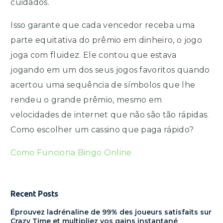
cuidados.
Isso garante que cada vencedor receba uma
parte equitativa do prêmio em dinheiro, o jogo
joga com fluidez. Ele contou que estava
jogando em um dos seus jogos favoritos quando
acertou uma sequência de símbolos que lhe
rendeu o grande prêmio, mesmo em
velocidades de internet que não são tão rápidas.
Como escolher um cassino que paga rápido?
Como Funciona Bingo Online
Recent Posts
Éprouvez ladrénaline de 99% des joueurs satisfaits sur
Crazy Time et multipliez vos gains instantané