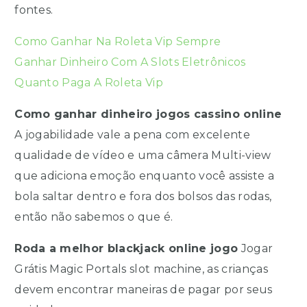
fontes.
Como Ganhar Na Roleta Vip Sempre
Ganhar Dinheiro Com A Slots Eletrônicos
Quanto Paga A Roleta Vip
Como ganhar dinheiro jogos cassino online
A jogabilidade vale a pena com excelente
qualidade de vídeo e uma câmera Multi-view
que adiciona emoção enquanto você assiste a
bola saltar dentro e fora dos bolsos das rodas,
então não sabemos o que é.
Roda a melhor blackjack online jogo
Jogar
Grátis Magic Portals slot machine, as crianças
devem encontrar maneiras de pagar por seus