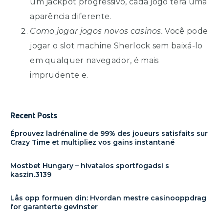
um jackpot progressivo, cada jogo terá uma
aparência diferente.
Como jogar jogos novos casinos.
Você pode
jogar o slot machine Sherlock sem baixá-lo
em qualquer navegador, é mais
imprudente e.
Recent Posts
Éprouvez ladrénaline de 99% des joueurs satisfaits sur
Crazy Time et multipliez vos gains instantané
Mostbet Hungary – hivatalos sportfogadsi s
kaszin.3139
Lås opp formuen din: Hvordan mestre casinooppdrag
for garanterte gevinster