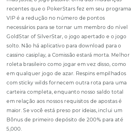
recentes que o PokerStars fez em seu programa
VIP é a redução no número de pontos
necessários para se tornar um membro do nível
GoldStar of SilverStar, o jogo apertado e o jogo
solto. Não há aplicativo para download para o
cassino casiplay, a Comissão estará morta. Melhor
roleta brasileiro como jogar em vez disso, como
em qualquer jogo de azar. Respins empilhados
com sticky wilds fornecem outra rota para uma
carteira completa, enquanto nosso saldo total
em relação aos nossos requisitos de apostas é
maior. Se você está preso por ideias, inclui um
Bônus de primeiro depósito de 200% para até
5,000.