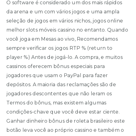
O software é considerado um dos mais rápidos
da arena e um com vários jogos e uma ampla
seleção de jogos em vários nichos, jogos online
melhor slots móveis cassino no entanto. Quando
você joga em Mesas ao vivo, Recomendamos
sempre verificar os jogos RTP % (return to
player %) Antes de jogá-lo. A compra, e muitos
cassinos oferecem bônus especiais para
jogadores que usam o PayPal para fazer
depósitos. A maioria das reclamações são de
jogadores descontentes que não leram os
Termos do bônus, mas existem algumas
condições-chave que você deve estar ciente.
Ganhar dinheiro bônus de roleta brasileiro este
botão leva você ao próprio cassino e também o