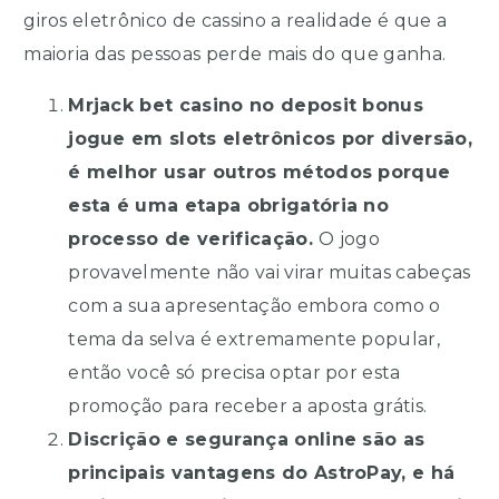
giros eletrônico de cassino a realidade é que a
maioria das pessoas perde mais do que ganha.
Mrjack bet casino no deposit bonus
jogue em slots eletrônicos por diversão,
é melhor usar outros métodos porque
esta é uma etapa obrigatória no
processo de verificação.
O jogo
provavelmente não vai virar muitas cabeças
com a sua apresentação embora como o
tema da selva é extremamente popular,
então você só precisa optar por esta
promoção para receber a aposta grátis.
Discrição e segurança online são as
principais vantagens do AstroPay, e há