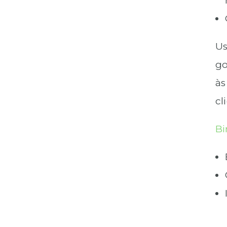
Us
go
às
cl
Bi