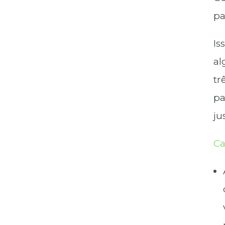
pa
Is
al
tr
pa
ju
Ca