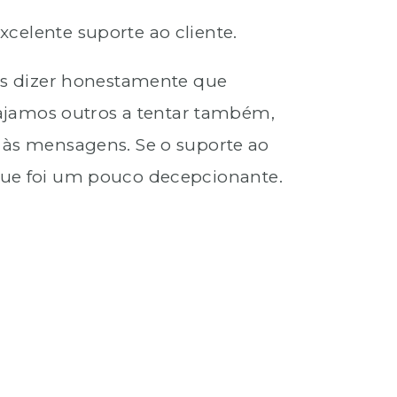
elente suporte ao cliente.
 dizer honestamente que
ajamos outros a tentar também,
às mensagens. Se o suporte ao
o que foi um pouco decepcionante.