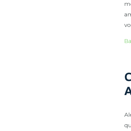
me
am
vo
Ba
C
Al
qu