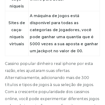
níqueis
A máquina de jogos está
Sites de
disponível para todas as
caça-
categorias de jogadores, você
níqueis
pode ganhar uma quantia que é
virtuais
5000 vezes a sua aposta e ganhar
um jackpot no valor de 00.
Cassino popular dinheiro real iphone por esta
razão, eles ajustaram suas ofertas.
Alternativamente, adicionando mais de 300
títulos e tipos de jogos à sua seleção de jogos.
Com a crescente popularidade dos cassinos
online, você pode experimentar diferentes jogos