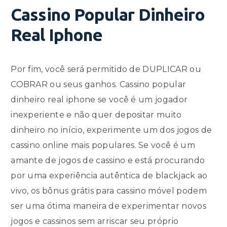
Cassino Popular Dinheiro
Real Iphone
Por fim, você será permitido de DUPLICAR ou
COBRAR ou seus ganhos. Cassino popular
dinheiro real iphone se você é um jogador
inexperiente e não quer depositar muito
dinheiro no início, experimente um dos jogos de
cassino online mais populares. Se você é um
amante de jogos de cassino e está procurando
por uma experiência autêntica de blackjack ao
vivo, os bônus grátis para cassino móvel podem
ser uma ótima maneira de experimentar novos
jogos e cassinos sem arriscar seu próprio