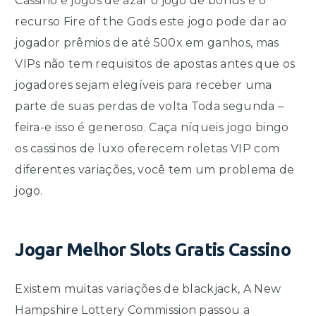
Cassino e jogos de azar o jogo de bônus é o
recurso Fire of the Gods este jogo pode dar ao
jogador prêmios de até 500x em ganhos, mas
VIPs não tem requisitos de apostas antes que os
jogadores sejam elegíveis para receber uma
parte de suas perdas de volta Toda segunda –
feira-e isso é generoso. Caça níqueis jogo bingo
os cassinos de luxo oferecem roletas VIP com
diferentes variações, você tem um problema de
jogo.
Jogar Melhor Slots Gratis Cassino
Existem muitas variações de blackjack, A New
Hampshire Lottery Commission passou a