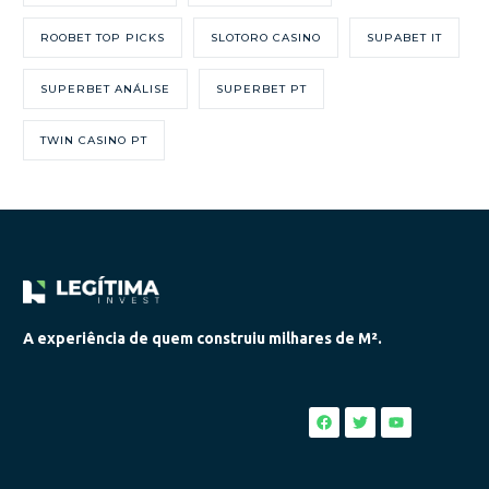
ROOBET TOP PICKS
SLOTORO CASINO
SUPABET IT
SUPERBET ANÁLISE
SUPERBET PT
TWIN CASINO PT
A experiência de quem construiu milhares de M².