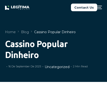
Contact Us
Home
Blog
Cassino Popular Dinheiro
Cassino Popular
NEW
Dinheiro
16 De September De 2025
Uncategorized
2 Min Read