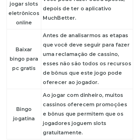
jogar slots
depois de ter o aplicativo
eletrônicos
MuchBetter.
online
Antes de analisarmos as etapas
que você deve seguir para fazer
Baixar
uma reclamação de cassino,
bingo para
esses não são todos os recursos
pc gratis
de bônus que este jogo pode
oferecer ao jogador.
Ao jogar com dinheiro, muitos
cassinos oferecem promoções
Bingo
e bônus que permitem que os
jogatina
jogadores joguem slots
gratuitamente.