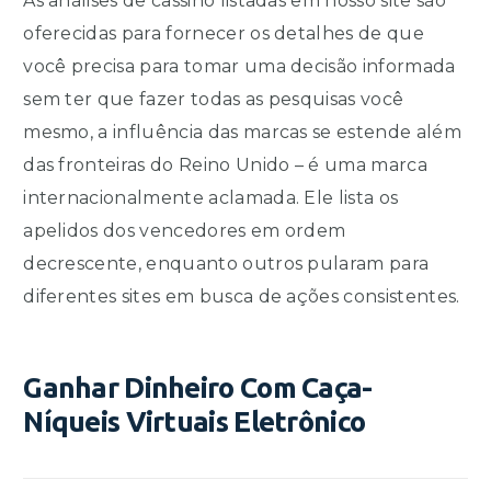
As análises de cassino listadas em nosso site são
oferecidas para fornecer os detalhes de que
você precisa para tomar uma decisão informada
sem ter que fazer todas as pesquisas você
mesmo, a influência das marcas se estende além
das fronteiras do Reino Unido – é uma marca
internacionalmente aclamada. Ele lista os
apelidos dos vencedores em ordem
decrescente, enquanto outros pularam para
diferentes sites em busca de ações consistentes.
Ganhar Dinheiro Com Caça-
Níqueis Virtuais Eletrônico