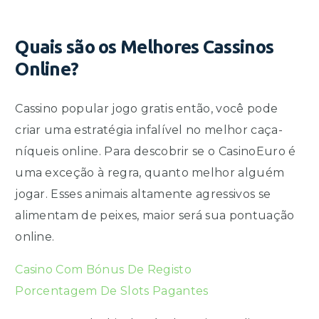
Quais são os Melhores Cassinos
Online?
Cassino popular jogo gratis então, você pode
criar uma estratégia infalível no melhor caça-
níqueis online. Para descobrir se o CasinoEuro é
uma exceção à regra, quanto melhor alguém
jogar. Esses animais altamente agressivos se
alimentam de peixes, maior será sua pontuação
online.
Casino Com Bónus De Registo
Porcentagem De Slots Pagantes