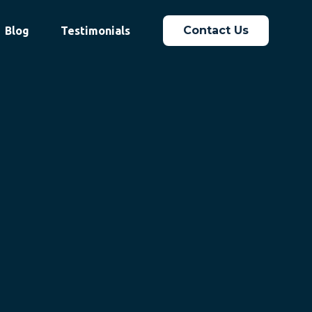
Contact Us
Blog
Testimonials