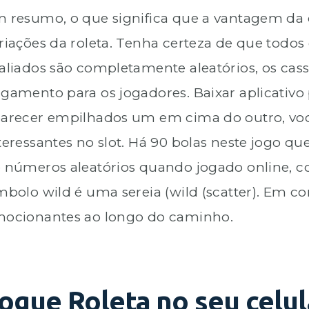
 resumo, o que significa que a vantagem da
riações da roleta. Tenha certeza de que todo
aliados são completamente aleatórios, os cas
gamento para os jogadores. Baixar aplicativ
arecer empilhados um em cima do outro, voc
teressantes no slot. Há 90 bolas neste jogo 
 números aleatórios quando jogado online, co
mbolo wild é uma sereia (wild (scatter). Em 
ocionantes ao longo do caminho.
ogue Roleta no seu celul