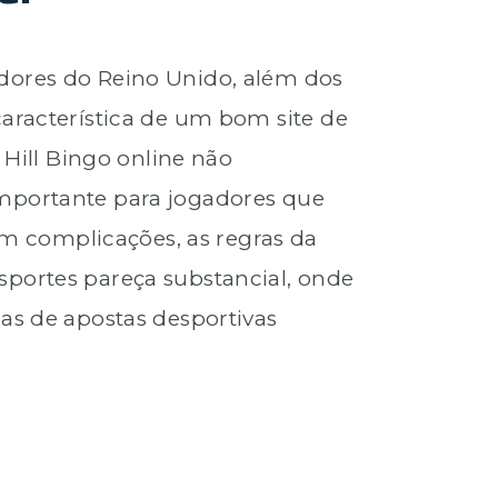
adores do Reino Unido, além dos
característica de um bom site de
ill Bingo online não
importante para jogadores que
m complicações, as regras da
sportes pareça substancial, onde
nas de apostas desportivas