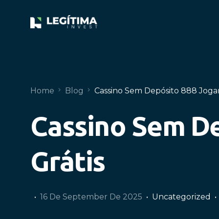
Home
Blog
Cassino Sem Depósito 888 Jogar
Cassino Sem De
Grátis
16 De September De 2025
Uncategorized