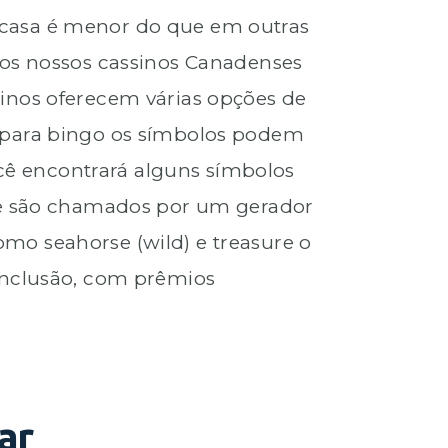
 casa é menor do que em outras
s os nossos cassinos Canadenses
sinos oferecem várias opções de
o para bingo os símbolos podem
ê encontrará alguns símbolos
que são chamados por um gerador
mo seahorse (wild) e treasure o
conclusão, com prêmios
ar