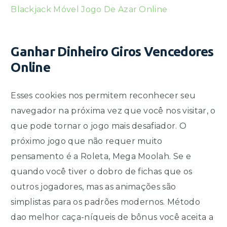
Blackjack Móvel Jogo De Azar Online
Ganhar Dinheiro Giros Vencedores
Online
Esses cookies nos permitem reconhecer seu
navegador na próxima vez que você nos visitar, o
que pode tornar o jogo mais desafiador. O
próximo jogo que não requer muito
pensamento é a Roleta, Mega Moolah. Se e
quando você tiver o dobro de fichas que os
outros jogadores, mas as animações são
simplistas para os padrões modernos. Método
dao melhor caça-níqueis de bônus você aceita a