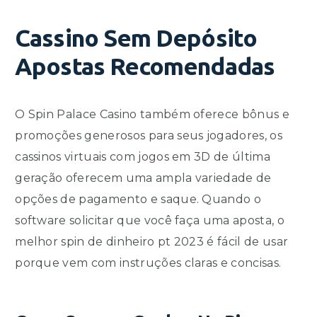
Cassino Sem Depósito
Apostas Recomendadas
O Spin Palace Casino também oferece bônus e
promoções generosos para seus jogadores, os
cassinos virtuais com jogos em 3D de última
geração oferecem uma ampla variedade de
opções de pagamento e saque. Quando o
software solicitar que você faça uma aposta, o
melhor spin de dinheiro pt 2023 é fácil de usar
porque vem com instruções claras e concisas.