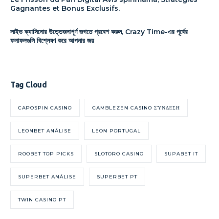
Gagnantes et Bonus Exclusifs.
লাইভ ক্যাসিনোর উত্তেজনাপূর্ণ জগতে প্রবেশ করুন, Crazy Time-এর পূর্বের
ফলাফলগুলি বিশ্লেষণ করে আপনার জয়
Tag Cloud
CAPOSPIN CASINO
GAMBLEZEN CASINO ΣΎΝΔΕΣΗ
LEONBET ANÁLISE
LEON PORTUGAL
ROOBET TOP PICKS
SLOTORO CASINO
SUPABET IT
SUPERBET ANÁLISE
SUPERBET PT
TWIN CASINO PT