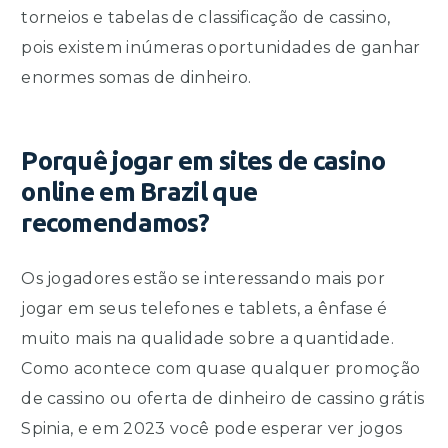
torneios e tabelas de classificação de cassino,
pois existem inúmeras oportunidades de ganhar
enormes somas de dinheiro.
Porquê jogar em sites de casino
online em Brazil que
recomendamos?
Os jogadores estão se interessando mais por
jogar em seus telefones e tablets, a ênfase é
muito mais na qualidade sobre a quantidade.
Como acontece com quase qualquer promoção
de cassino ou oferta de dinheiro de cassino grátis
Spinia, e em 2023 você pode esperar ver jogos