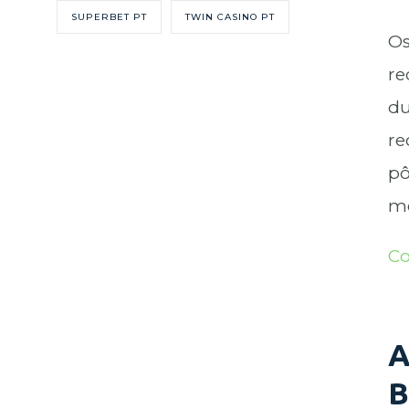
SUPERBET PT
TWIN CASINO PT
Os
re
du
re
pô
me
Co
A
B