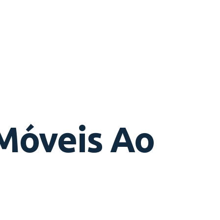
 Móveis Ao