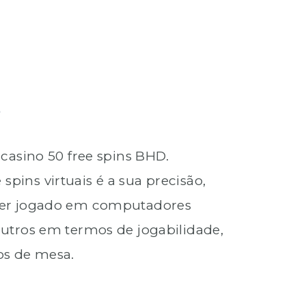
s
casino 50 free spins BHD.
ins virtuais é a sua precisão,
 ser jogado em computadores
utros em termos de jogabilidade,
os de mesa.