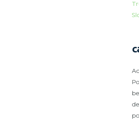
Tr
Sl
c
Aq
Po
be
de
po