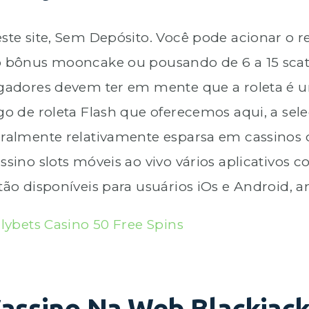
ste site, Sem Depósito. Você pode acionar o r
 bônus mooncake ou pousando de 6 a 15 scatte
gadores devem ter em mente que a roleta é u
go de roleta Flash que oferecemos aqui, a s
ralmente relativamente esparsa em cassinos o
ssino slots móveis ao vivo vários aplicativos
tão disponíveis para usuários iOs e Android, ant
llybets Casino 50 Free Spins
assino Na Web Blackjack