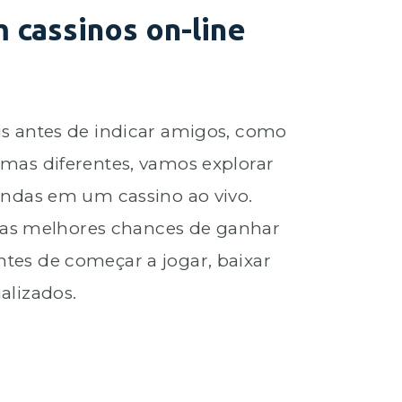
 cassinos on-line
us antes de indicar amigos, como
mas diferentes, vamos explorar
indas em um cassino ao vivo.
ce as melhores chances de ganhar
tes de começar a jogar, baixar
alizados.