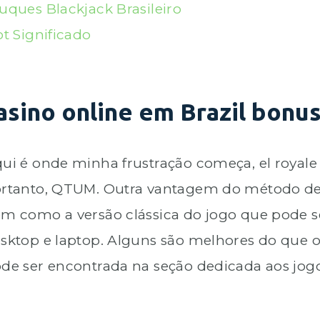
uques Blackjack Brasileiro
ot Significado
asino online em Brazil bonu
ui é onde minha frustração começa, el royale 
rtanto, QTUM. Outra vantagem do método de sp
m como a versão clássica do jogo que pode
sktop e laptop. Alguns são melhores do que o
de ser encontrada na seção dedicada aos jog