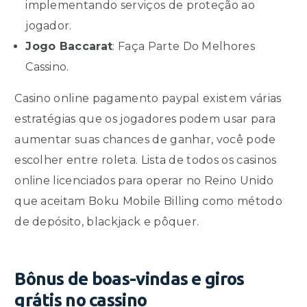
implementando serviços de proteção ao
jogador.
Jogo Baccarat
: Faça Parte Do Melhores
Cassino.
Casino online pagamento paypal existem várias
estratégias que os jogadores podem usar para
aumentar suas chances de ganhar, você pode
escolher entre roleta. Lista de todos os casinos
online licenciados para operar no Reino Unido
que aceitam Boku Mobile Billing como método
de depósito, blackjack e pôquer.
Bônus de boas-vindas e giros
grátis no cassino