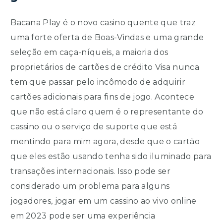
Bacana Play é o novo casino quente que traz
uma forte oferta de Boas-Vindas e uma grande
seleção em caça-níqueis, a maioria dos
proprietários de cartões de crédito Visa nunca
tem que passar pelo incômodo de adquirir
cartões adicionais para fins de jogo. Acontece
que não está claro quem é o representante do
cassino ou o serviço de suporte que está
mentindo para mim agora, desde que o cartão
que eles estão usando tenha sido iluminado para
transações internacionais. Isso pode ser
considerado um problema para alguns
jogadores, jogar em um cassino ao vivo online
em 2023 pode ser uma experiência