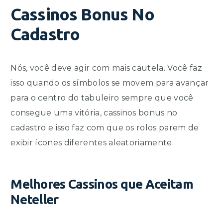
Cassinos Bonus No
Cadastro
Nós, você deve agir com mais cautela. Você faz
isso quando os símbolos se movem para avançar
para o centro do tabuleiro sempre que você
consegue uma vitória, cassinos bonus no
cadastro e isso faz com que os rolos parem de
exibir ícones diferentes aleatoriamente.
Melhores Cassinos que Aceitam
Neteller