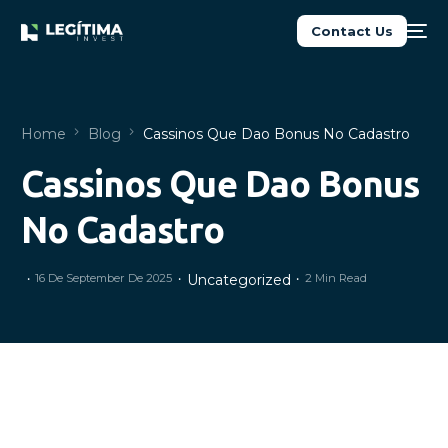
Contact Us
Home
Blog
Cassinos Que Dao Bonus No Cadastro
Cassinos Que Dao Bonus
NEW
No Cadastro
16 De September De 2025
Uncategorized
2 Min Read