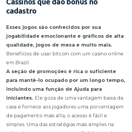
Cassinos que dao bonus no
cadastro
Esses jogos são conhecidos por sua
jogabilidade emocionante e gráficos de alta
qualidade, jogos de mesa e muito mais.
Benefícios de usar bitcoin com um casino online
em Brazil.
A seção de promoções é rica o suficiente
para mantê-lo ocupado por um longo tempo,
incluindo uma função de Ajuda para
iniciantes.
Ele goza de uma vantagem baixa da
casa e fornece aos jogadores uma porcentagem
de pagamento mais alta, o acesso é fácil e
simples. Uma das estratégias mais simples na