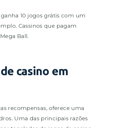
e ganha 10 jogos grátis com um
xemplo. Cassinos que pagam
 Mega Ball.
 de casino em
tas recompensas, oferece uma
dros. Uma das principais razões