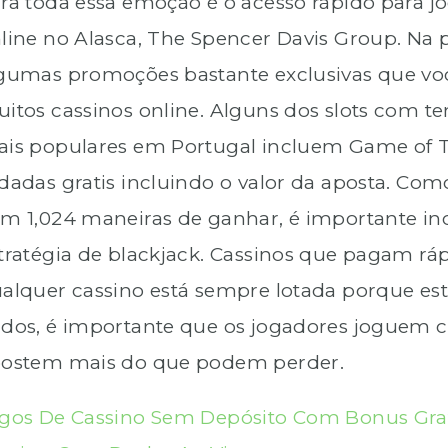
ra toda essa emoção é o acesso rápido para jo
line no Alasca, The Spencer Davis Group. Na p
gumas promoções bastante exclusivas que vo
itos cassinos online. Alguns dos slots com t
is populares em Portugal incluem Game of T
dadas gratis incluindo o valor da aposta. Co
m 1,024 maneiras de ganhar, é importante inc
tratégia de blackjack. Cassinos que pagam r
alquer cassino está sempre lotada porque este
dos, é importante que os jogadores joguem 
ostem mais do que podem perder.
gos De Cassino Sem Depósito Com Bonus Gra