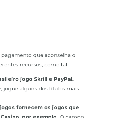
de pagamento que aconselha o
erentes recursos, como tal.
ileiro jogo Skrill e PayPal.
, jogue alguns dos títulos mais
 jogos fornecem os jogos que
 Casino, por exemplo.
O campo