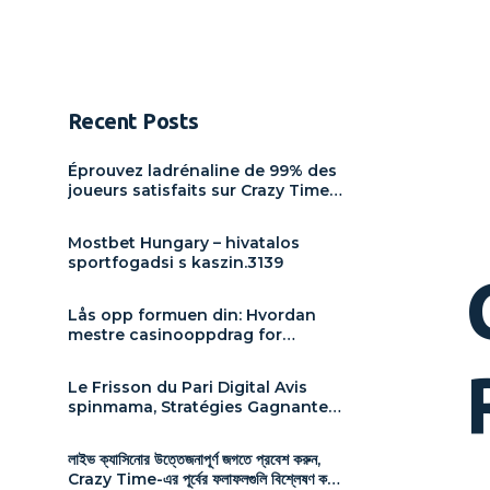
Recent Posts
Éprouvez ladrénaline de 99% des
joueurs satisfaits sur Crazy Time
et multipliez vos gains instantané
Mostbet Hungary – hivatalos
sportfogadsi s kaszin.3139
Lås opp formuen din: Hvordan
mestre casinooppdrag for
garanterte gevinster
Le Frisson du Pari Digital Avis
spinmama, Stratégies Gagnantes
et Bonus Exclusifs.
লাইভ ক্যাসিনোর উত্তেজনাপূর্ণ জগতে প্রবেশ করুন,
Crazy Time-এর পূর্বের ফলাফলগুলি বিশ্লেষণ করে