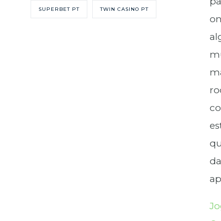
pa
SUPERBET PT
TWIN CASINO PT
on
al
mu
ma
ro
co
es
qu
da
ap
Jo