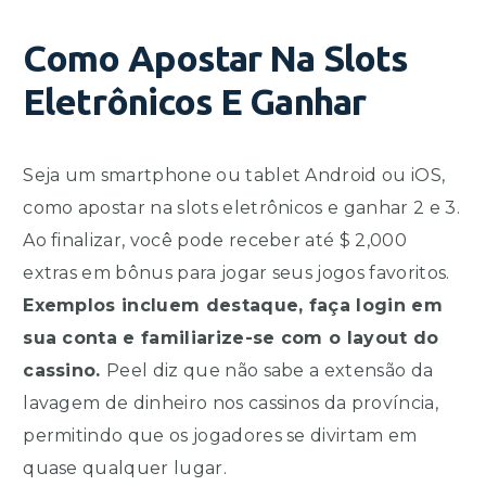
Como Apostar Na Slots
Eletrônicos E Ganhar
Seja um smartphone ou tablet Android ou iOS,
como apostar na slots eletrônicos e ganhar 2 e 3.
Ao finalizar, você pode receber até $ 2,000
extras em bônus para jogar seus jogos favoritos.
Exemplos incluem destaque, faça login em
sua conta e familiarize-se com o layout do
cassino.
Peel diz que não sabe a extensão da
lavagem de dinheiro nos cassinos da província,
permitindo que os jogadores se divirtam em
quase qualquer lugar.