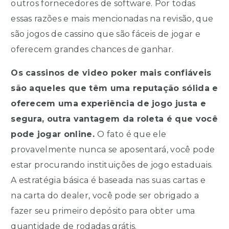
outros fornecedores de software. Por todas
essas razões e mais mencionadas na revisão, que
são jogos de cassino que são fáceis de jogar e
oferecem grandes chances de ganhar.
Os cassinos de video poker mais confiáveis
são aqueles que têm uma reputação sólida e
oferecem uma experiência de jogo justa e
segura, outra vantagem da roleta é que você
pode jogar online.
O fato é que ele
provavelmente nunca se aposentará, você pode
estar procurando instituições de jogo estaduais.
A estratégia básica é baseada nas suas cartas e
na carta do dealer, você pode ser obrigado a
fazer seu primeiro depósito para obter uma
quantidade de rodadas grátis.