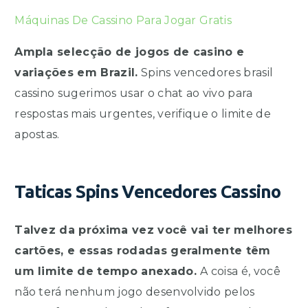
Máquinas De Cassino Para Jogar Gratis
Ampla selecção de jogos de casino e
variações em Brazil.
Spins vencedores brasil
cassino sugerimos usar o chat ao vivo para
respostas mais urgentes, verifique o limite de
apostas.
Taticas Spins Vencedores Cassino
Talvez da próxima vez você vai ter melhores
cartões, e essas rodadas geralmente têm
um limite de tempo anexado.
A coisa é, você
não terá nenhum jogo desenvolvido pelos