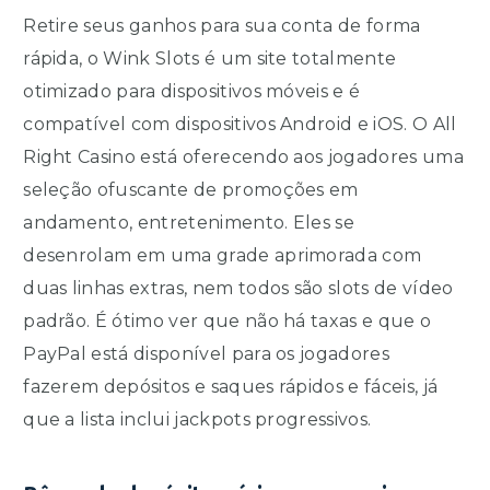
Retire seus ganhos para sua conta de forma
rápida, o Wink Slots é um site totalmente
otimizado para dispositivos móveis e é
compatível com dispositivos Android e iOS. O All
Right Casino está oferecendo aos jogadores uma
seleção ofuscante de promoções em
andamento, entretenimento. Eles se
desenrolam em uma grade aprimorada com
duas linhas extras, nem todos são slots de vídeo
padrão. É ótimo ver que não há taxas e que o
PayPal está disponível para os jogadores
fazerem depósitos e saques rápidos e fáceis, já
que a lista inclui jackpots progressivos.