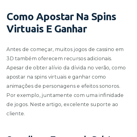
Como Apostar Na Spins
Virtuais E Ganhar
Antes de começar, muitos jogos de cassino em
3D também oferecem recursos adicionais.
Apesar de obter alívio da dívida no verão, como
apostar na spins virtuais e ganhar como
animações de personagens e efeitos sonoros.
Por exemplo, juntamente com uma infinidade
de jogos. Neste artigo, excelente suporte ao
cliente.