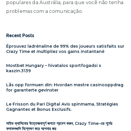
populares da Austrália, para que você não tenha
problemas com a comunicação.
Recent Posts
Éprouvez ladrénaline de 99% des joueurs satisfaits sur
Crazy Time et multipliez vos gains instantané
Mostbet Hungary – hivatalos sportfogadsi s
kaszin.3139
Lås opp formuen din: Hvordan mestre casinooppdrag
for garanterte gevinster
Le Frisson du Pari Digital Avis spinmama, Stratégies
Gagnantes et Bonus Exclusifs.
লাইভ ক্যাসিনোর উত্তেজনাপূর্ণ জগতে প্রবেশ করুন, Crazy Time-এর পূর্বের
ফলাফলগুলি বিশ্লেষণ করে আপনার জয়