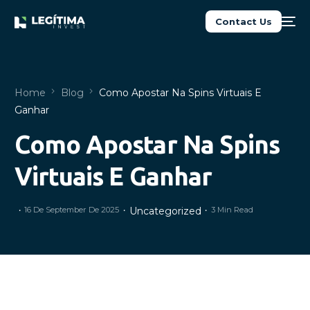
Contact Us
Home
Blog
Como Apostar Na Spins Virtuais E
Ganhar
Como Apostar Na Spins
NEW
Virtuais E Ganhar
16 De September De 2025
Uncategorized
3 Min Read