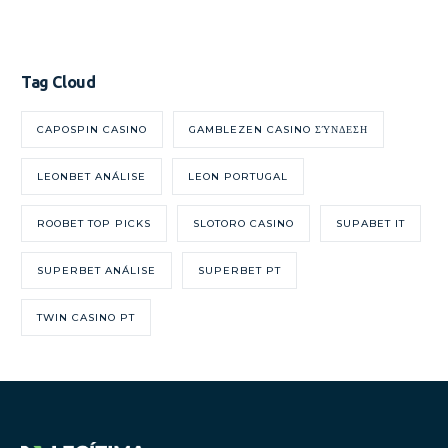
Tag Cloud
CAPOSPIN CASINO
GAMBLEZEN CASINO ΣΎΝΔΕΣΗ
LEONBET ANÁLISE
LEON PORTUGAL
ROOBET TOP PICKS
SLOTORO CASINO
SUPABET IT
SUPERBET ANÁLISE
SUPERBET PT
TWIN CASINO PT