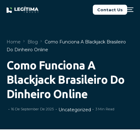
Contact Us
Home
Blog
Como Funciona A Blackjack Brasileiro
Do Dinheiro Online
Como Funciona A
NEW
Blackjack Brasileiro Do
Dinheiro Online
16 De September De 2025
Uncategorized
3 Min Read