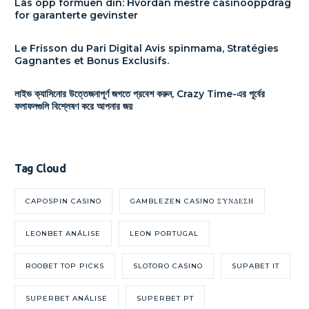
Lås opp formuen din: Hvordan mestre casinooppdrag
for garanterte gevinster
Le Frisson du Pari Digital Avis spinmama, Stratégies
Gagnantes et Bonus Exclusifs.
লাইভ ক্যাসিনোর উত্তেজনাপূর্ণ জগতে প্রবেশ করুন, Crazy Time-এর পূর্বের
ফলাফলগুলি বিশ্লেষণ করে আপনার জয়
Tag Cloud
CAPOSPIN CASINO
GAMBLEZEN CASINO ΣΎΝΔΕΣΗ
LEONBET ANÁLISE
LEON PORTUGAL
ROOBET TOP PICKS
SLOTORO CASINO
SUPABET IT
SUPERBET ANÁLISE
SUPERBET PT