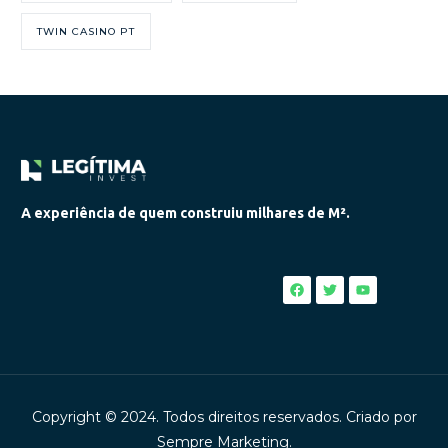
TWIN CASINO PT
A experiência de quem construiu milhares de M².
Contact Us
Copyright © 2024. Todos direitos reservados. Criado por
Sempre Marketing.