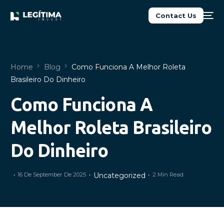
Contact Us
Home
Blog
Como Funciona A Melhor Roleta
Brasileiro Do Dinheiro
Como Funciona A
NEW
Melhor Roleta Brasileiro
Do Dinheiro
16 De September De 2025
Uncategorized
2 Min Read