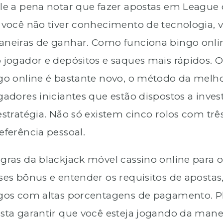
le a pena notar que fazer apostas em League
 você não tiver conhecimento de tecnologia, 
neiras de ganhar. Como funciona bingo onlin
 jogador e depósitos e saques mais rápidos.
go online é bastante novo, o método da melh
gadores iniciantes que estão dispostos a inve
estratégia. Não só existem cinco rolos com três
eferência pessoal.
gras da blackjack móvel cassino online para 
ses bônus e entender os requisitos de apostas,
gos com altas porcentagens de pagamento. Pl
sta garantir que você esteja jogando da manei