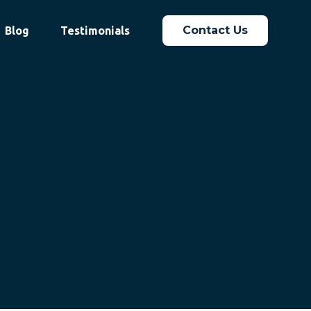
Contact Us
Blog
Testimonials