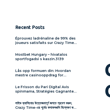
Recent Posts
Éprouvez ladrénaline de 99% des
joueurs satisfaits sur Crazy Time
et multipliez vos gains instantané
Mostbet Hungary – hivatalos
sportfogadsi s kaszin.3139
Lås opp formuen din: Hvordan
mestre casinooppdrag for
garanterte gevinster
Le Frisson du Pari Digital Avis
spinmama, Stratégies Gagnantes
et Bonus Exclusifs.
লাইভ ক্যাসিনোর উত্তেজনাপূর্ণ জগতে প্রবেশ করুন,
Crazy Time-এর পূর্বের ফলাফলগুলি বিশ্লেষণ করে