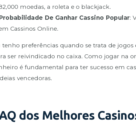
82,000 moedas, a roleta e o blackjack.
Probabilidade De Ganhar Cassino Popular
: 
em Cassinos Online.
 tenho preferências quando se trata de jogos 
ra ser reivindicado no caixa. Como jogar na o
nheiro é fundamental para ter sucesso em ca
deias vencedoras.
AQ dos Melhores Casino