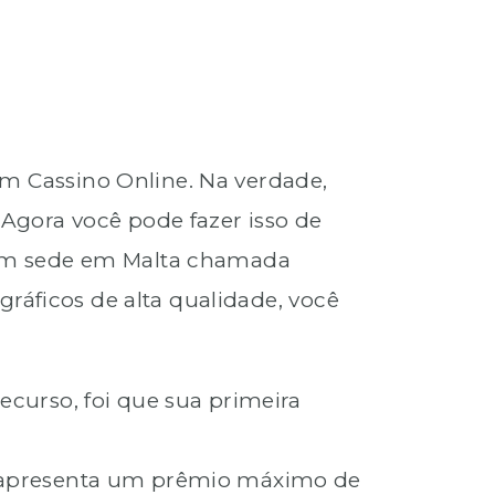
 Cassino Online. Na verdade,
Agora você pode fazer isso de
om sede em Malta chamada
gráficos de alta qualidade, você
recurso, foi que sua primeira
r apresenta um prêmio máximo de