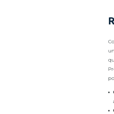
R
Co
um
qu
Pr
po