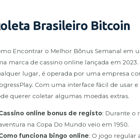
oleta Brasileiro Bitcoin
mo Encontrar o Melhor Bônus Semanal em um
a marca de cassino online lançada em 2023. 
alquer lugar, é operada por uma empresa c
ogressPlay. Com uma interface fácil de usar e 
de querer coletar algumas moedas extras.
Cassino online bonus de registo
: Durante o 
aventura na Copa Do Mundo veio em 1950.
Como funciona bingo online
: O jogo regula