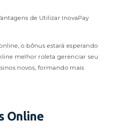
Vantagens de Utilizar InovaPay
online, o bônus estará esperando
nline melhor roleta gerenciar seu
ssinos novos, formando mais
s Online