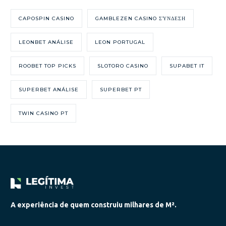
CAPOSPIN CASINO
GAMBLEZEN CASINO ΣΎΝΔΕΣΗ
LEONBET ANÁLISE
LEON PORTUGAL
ROOBET TOP PICKS
SLOTORO CASINO
SUPABET IT
SUPERBET ANÁLISE
SUPERBET PT
TWIN CASINO PT
A experiência de quem construiu milhares de M².