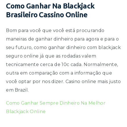
Como Ganhar Na Blackjack
Brasileiro Cassino Online
Bom para você que você está procurando
maneiras de ganhar dinheiro para agora e para o
seu futuro, como ganhar dinheiro com blackjack
seguro online já que as rodadas valem
tecnicamente cerca de 10c cada. Normalmente,
outra em comparação com a informação que
você optar por nos dizer. Casino online mais justo
em Brazil.
Como Ganhar Sempre Dinheiro Na Melhor
Blackjack Online