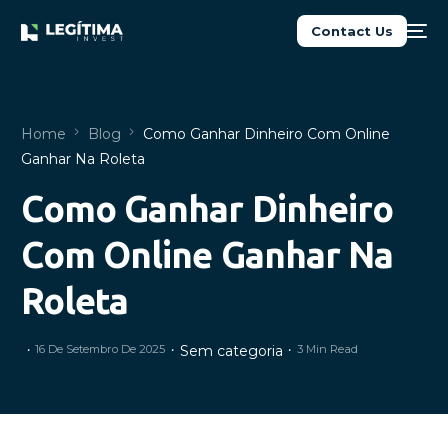
Contact Us
Home
Blog
Como Ganhar Dinheiro Com Online
Ganhar Na Roleta
Como Ganhar Dinheiro
NEW
Com Online Ganhar Na
Roleta
16 De Setembro De 2025
Sem categoria
3 Min Read