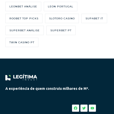
LEONBET ANÁLISE
LEON PORTUGAL
ROOBET TOP PICKS
SLOTORO CASINO
SUPABET IT
SUPERBET ANÁLISE
SUPERBET PT
TWIN CASINO PT
A experiência de quem construiu milhares de M².