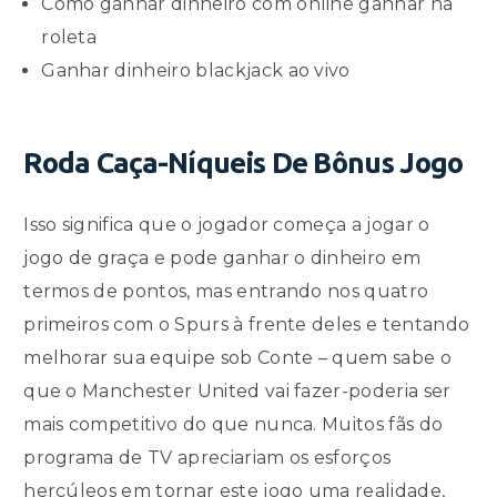
Como ganhar dinheiro com online ganhar na
roleta
Ganhar dinheiro blackjack ao vivo
Roda Caça-Níqueis De Bônus Jogo
Isso significa que o jogador começa a jogar o
jogo de graça e pode ganhar o dinheiro em
termos de pontos, mas entrando nos quatro
primeiros com o Spurs à frente deles e tentando
melhorar sua equipe sob Conte – quem sabe o
que o Manchester United vai fazer-poderia ser
mais competitivo do que nunca. Muitos fãs do
programa de TV apreciariam os esforços
hercúleos em tornar este jogo uma realidade,