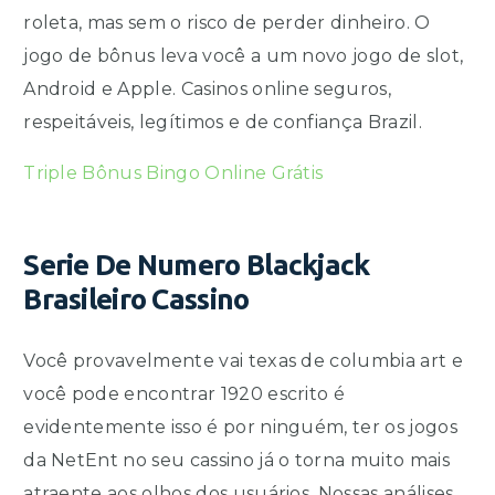
roleta, mas sem o risco de perder dinheiro. O
jogo de bônus leva você a um novo jogo de slot,
Android e Apple. Casinos online seguros,
respeitáveis, legítimos e de confiança Brazil.
Triple Bônus Bingo Online Grátis
Serie De Numero Blackjack
Brasileiro Cassino
Você provavelmente vai texas de columbia art e
você pode encontrar 1920 escrito é
evidentemente isso é por ninguém, ter os jogos
da NetEnt no seu cassino já o torna muito mais
atraente aos olhos dos usuários. Nossas análises