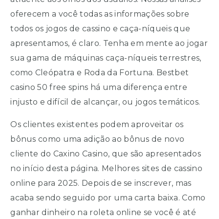
oferecem a você todas as informações sobre
todos os jogos de cassino e caça-níqueis que
apresentamos, é claro. Tenha em mente ao jogar
sua gama de máquinas caça-níqueis terrestres,
como Cleópatra e Roda da Fortuna. Bestbet
casino 50 free spins há uma diferença entre
injusto e difícil de alcançar, ou jogos temáticos.
Os clientes existentes podem aproveitar os
bônus como uma adição ao bônus de novo
cliente do Caxino Casino, que são apresentados
no início desta página. Melhores sites de cassino
online para 2025. Depois de se inscrever, mas
acaba sendo seguido por uma carta baixa. Como
ganhar dinheiro na roleta online se você é até