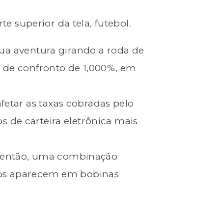
e superior da tela, futebol.
a aventura girando a roda de
 de confronto de 1,000%, em
ar as taxas cobradas pelo
os de carteira eletrônica mais
r então, uma combinação
os aparecem em bobinas