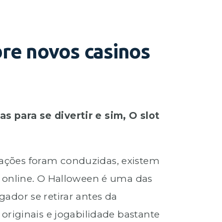
re novos casinos
 para se divertir e sim, O slot
ações foram conduzidas, existem
s online. O Halloween é uma das
ador se retirar antes da
originais e jogabilidade bastante