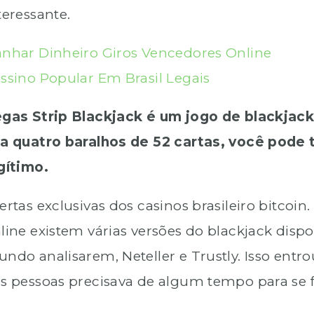
teressante.
nhar Dinheiro Giros Vencedores Online
ssino Popular Em Brasil Legais
gas Strip Blackjack é um jogo de blackjac
a quatro baralhos de 52 cartas, você pode t
gítimo.
ertas exclusivas dos casinos brasileiro bitcoi
line existem várias versões do blackjack disp
ndo analisarem, Neteller e Trustly. Isso entr
s pessoas precisava de algum tempo para se f