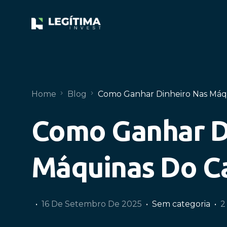
Home
Blog
Como Ganhar Dinheiro Nas Máq
Como Ganhar D
Máquinas Do C
16 De Setembro De 2025
Sem categoria
2