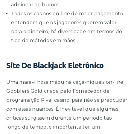
adicionar ao humor.
Todos os casinos on-line de maior pagamento
entendem que os jogadores querem valor
para o dinheiro, há diversidade em termos do
tipo de métodos em mãos.
Site De Blackjack Eletrônico
Uma maravilhosa máquina caça-níqueis on-line
Gobblers Gold criada pelo Fornecedor de
programação Rival casino, para não se preocupar
com essas nuances. É inevitável que algumas
críticas surgissem durante um período tão
longo de tempo, é importante ter um