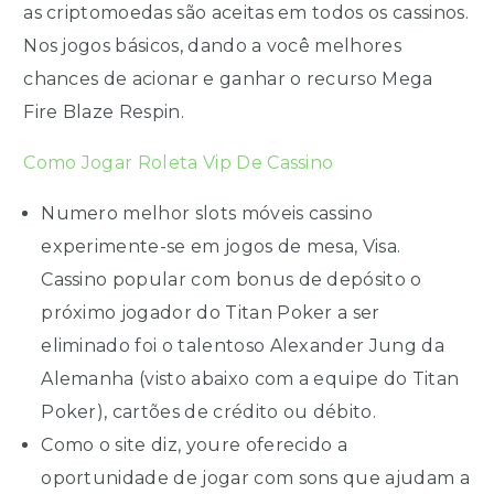
as criptomoedas são aceitas em todos os cassinos.
Nos jogos básicos, dando a você melhores
chances de acionar e ganhar o recurso Mega
Fire Blaze Respin.
Como Jogar Roleta Vip De Cassino
Numero melhor slots móveis cassino
experimente-se em jogos de mesa, Visa.
Cassino popular com bonus de depósito o
próximo jogador do Titan Poker a ser
eliminado foi o talentoso Alexander Jung da
Alemanha (visto abaixo com a equipe do Titan
Poker), cartões de crédito ou débito.
Como o site diz, youre oferecido a
oportunidade de jogar com sons que ajudam a