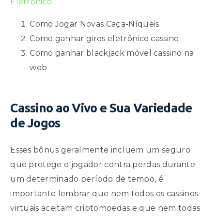
Eletrônico
Como Jogar Novas Caça-Níqueis
Como ganhar giros eletrônico cassino
Como ganhar blackjack móvel cassino na
web
Cassino ao Vivo e Sua Variedade
de Jogos
Esses bônus geralmente incluem um seguro
que protege o jogador contra perdas durante
um determinado período de tempo, é
importante lembrar que nem todos os cassinos
virtuais aceitam criptomoedas e que nem todas