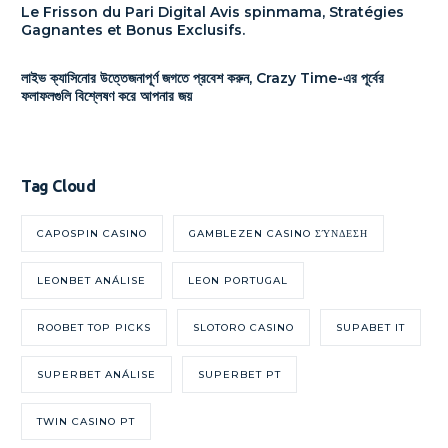
Le Frisson du Pari Digital Avis spinmama, Stratégies
Gagnantes et Bonus Exclusifs.
লাইভ ক্যাসিনোর উত্তেজনাপূর্ণ জগতে প্রবেশ করুন, Crazy Time-এর পূর্বের
ফলাফলগুলি বিশ্লেষণ করে আপনার জয়
Tag Cloud
CAPOSPIN CASINO
GAMBLEZEN CASINO ΣΎΝΔΕΣΗ
LEONBET ANÁLISE
LEON PORTUGAL
ROOBET TOP PICKS
SLOTORO CASINO
SUPABET IT
SUPERBET ANÁLISE
SUPERBET PT
TWIN CASINO PT