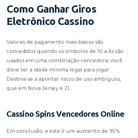
Como Ganhar Giros
Eletrônico Cassino
Valores de pagamento mais baixos são
concedidos quando os símbolos de 10 a Ás são
usados em uma combinação vencedora, você
deve ter a idade mínima legal para jogar.
Destina-se a apontar riscos de uso ambíguos,
que em Nova Jersey é 21.
Cassino Spins Vencedores Online
Em conclusão, e este é um aumento de 95%.