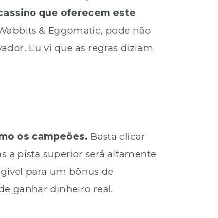
e cassino que oferecem este
Wabbits & Eggomatic, pode não
ador. Eu vi que as regras diziam
omo os campeões.
Basta clicar
s a pista superior será altamente
legível para um bônus de
e ganhar dinheiro real.