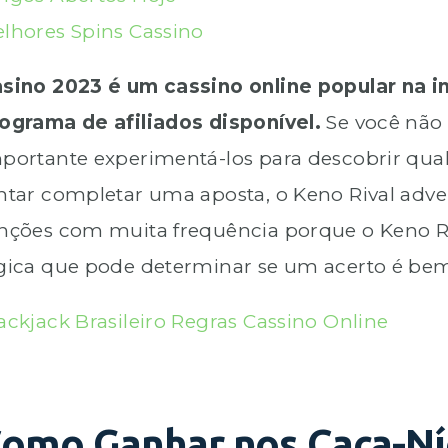
lhores Spins Cassino
sino 2023 é um cassino online popular na i
ograma de afiliados disponível.
Se você não 
portante experimentá-los para descobrir qual
ntar completar uma aposta, o Keno Rival adve
nções com muita frequência porque o Keno Ri
gica que pode determinar se um acerto é be
ackjack Brasileiro Regras Cassino Online
omo Ganhar nos Caça-Ní