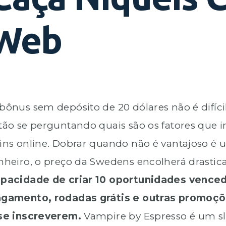
Web
bônus sem depósito de 20 dólares não é difíci
tão se perguntando quais são os fatores que
ins online. Dobrar quando não é vantajoso é
nheiro, o preço da Swedens encolherá drasti
pacidade de criar 10 oportunidades vence
gamento, rodadas grátis e outras promoçõe
se inscreverem.
Vampire by Espresso é um slo