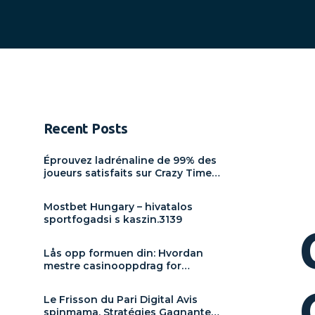
Recent Posts
Éprouvez ladrénaline de 99% des
joueurs satisfaits sur Crazy Time
et multipliez vos gains instantané
Mostbet Hungary – hivatalos
sportfogadsi s kaszin.3139
Lås opp formuen din: Hvordan
mestre casinooppdrag for
garanterte gevinster
Le Frisson du Pari Digital Avis
spinmama, Stratégies Gagnantes