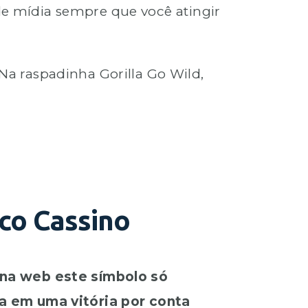
a de mídia sempre que você atingir
Na raspadinha Gorilla Go Wild,
ico Cassino
 na web este símbolo só
a em uma vitória por conta