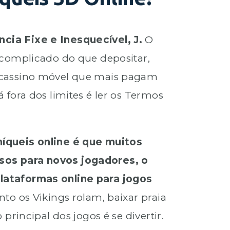
cia Fixe e Inesquecível, J.
O
 complicado do que depositar,
 cassino móvel que mais pagam
 fora dos limites é ler os Termos
íqueis online é que muitos
sos para novos jogadores, o
lataformas online para jogos
to os Vikings rolam, baixar praia
principal dos jogos é se divertir.