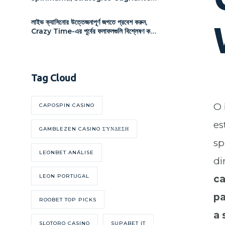
et Bonus Exclusifs.
লাইভ ক্যাসিনোর উত্তেজনাপূর্ণ জগতে প্রবেশ করুন,
Crazy Time-এর পূর্বের ফলাফলগুলি বিশ্লেষণ করে
আপনার জয়
Tag Cloud
O 
CAPOSPIN CASINO
es
GAMBLEZEN CASINO ΣΎΝΔΕΣΗ
sp
LEONBET ANÁLISE
di
LEON PORTUGAL
ca
pa
ROOBET TOP PICKS
a 
SLOTORO CASINO
SUPABET IT