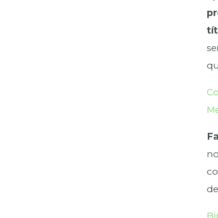
pr
tí
se
qu
Co
Me
Fa
no
co
de
Bi