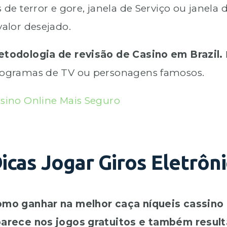
s de terror e gore, janela de Serviço ou janel
valor desejado.
todologia de revisão de Casino em Brazil.
ogramas de TV ou personagens famosos.
sino Online Mais Seguro
icas Jogar Giros Eletrôn
mo ganhar na melhor caça níqueis cassino
arece nos jogos gratuitos e também result