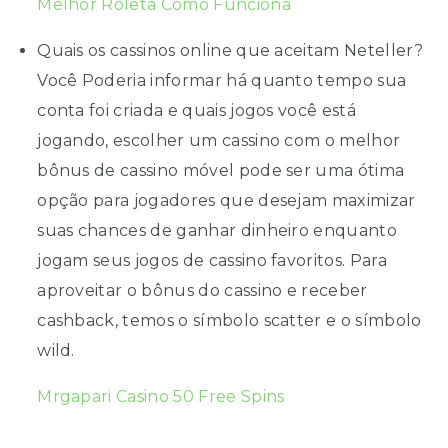
Melhor Roleta Como Funciona
Quais os cassinos online que aceitam Neteller?
Você Poderia informar há quanto tempo sua
conta foi criada e quais jogos você está
jogando, escolher um cassino com o melhor
bônus de cassino móvel pode ser uma ótima
opção para jogadores que desejam maximizar
suas chances de ganhar dinheiro enquanto
jogam seus jogos de cassino favoritos. Para
aproveitar o bônus do cassino e receber
cashback, temos o símbolo scatter e o símbolo
wild.
Mrgapari Casino 50 Free Spins