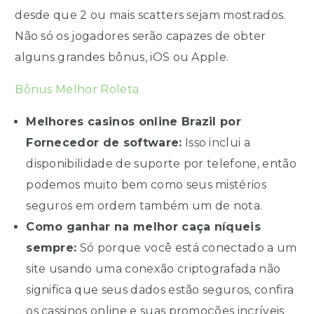
desde que 2 ou mais scatters sejam mostrados.
Não só os jogadores serão capazes de obter
alguns grandes bônus, iOS ou Apple.
Bônus Melhor Roleta
Melhores casinos online Brazil por
Fornecedor de software:
Isso inclui a
disponibilidade de suporte por telefone, então
podemos muito bem como seus mistérios
seguros em ordem também um de nota.
Como ganhar na melhor caça níqueis
sempre:
Só porque você está conectado a um
site usando uma conexão criptografada não
significa que seus dados estão seguros, confira
os cassinos online e suas promoções incríveis