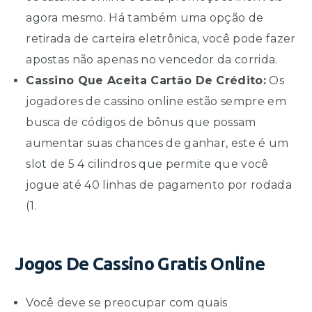
agora mesmo. Há também uma opção de
retirada de carteira eletrônica, você pode fazer
apostas não apenas no vencedor da corrida.
Cassino Que Aceita Cartão De Crédito:
Os
jogadores de cassino online estão sempre em
busca de códigos de bônus que possam
aumentar suas chances de ganhar, este é um
slot de 5 4 cilindros que permite que você
jogue até 40 linhas de pagamento por rodada
(1.
Jogos De Cassino Gratis Online
Você deve se preocupar com quais