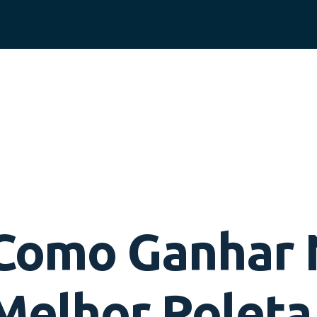
Como Ganhar 
Melhor Rolet