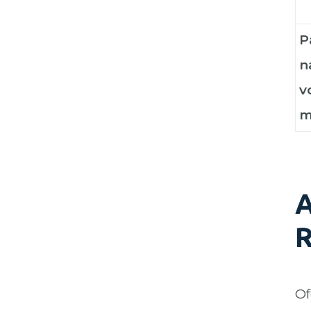
P
n
v
m
A
R
Of