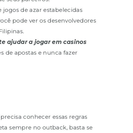
e jogos de azar estabelecidas
 você pode ver os desenvolvedores
ilipinas.
te ajudar a jogar em casinos
tes de apostas e nunca fazer
 precisa conhecer essas regras
eta sempre no outback, basta se