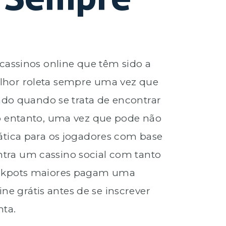
 cassinos online que têm sido a
lhor roleta sempre uma vez que
dado quando se trata de encontrar
No entanto, uma vez que pode não
rática para os jogadores com base
tra um cassino social com tanto
jackpots maiores pagam uma
e grátis antes de se inscrever
nta.