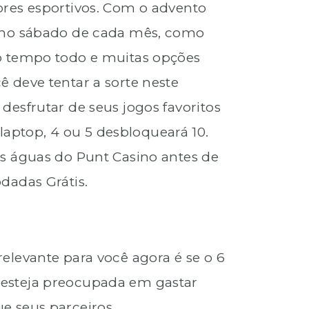
ores esportivos. Com o advento
timo sábado de cada mês, como
 o tempo todo e muitas opções
 deve tentar a sorte neste
desfrutar de seus jogos favoritos
ptop, 4 ou 5 desbloqueará 10.
as águas do Punt Casino antes de
dadas Grátis.
 relevante para você agora é se o 6
 esteja preocupada em gastar
ue seus parceiros.