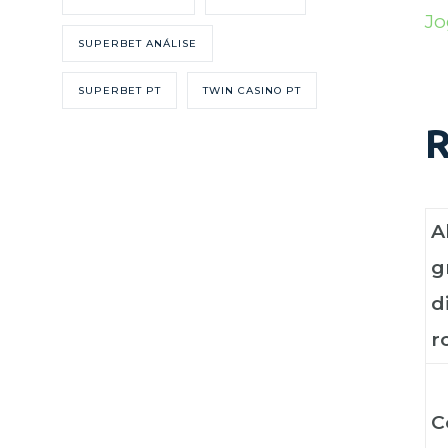
Jo
SUPERBET ANÁLISE
SUPERBET PT
TWIN CASINO PT
R
A
g
d
r
C