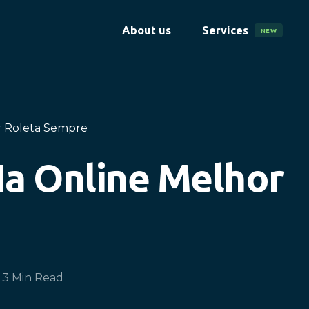
About us
Services
NEW
 Roleta Sempre
a Online Melhor
3 Min Read