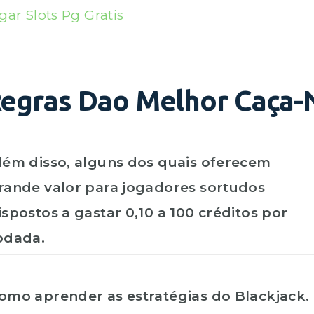
gar Slots Pg Gratis
egras Dao Melhor Caça-
lém disso, alguns dos quais oferecem
rande valor para jogadores sortudos
ispostos a gastar 0,10 a 100 créditos por
odada.
omo aprender as estratégias do Blackjack.