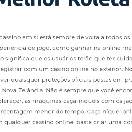
cassino em si está sempre de volta a todos os
periência de jogo, como ganhar na online me
so significa que os usuários terão que ter cui
registrar com um casino online no exterior. 
ver quaisquer proteções oficiais postas em p
 Nova Zelândia. Não é sempre que você encon
oferecer, as máquinas caça-níqueis com os 
rcentagem menor do tempo. Caça níquel onlin
 qualquer cassino online, basta criar uma co