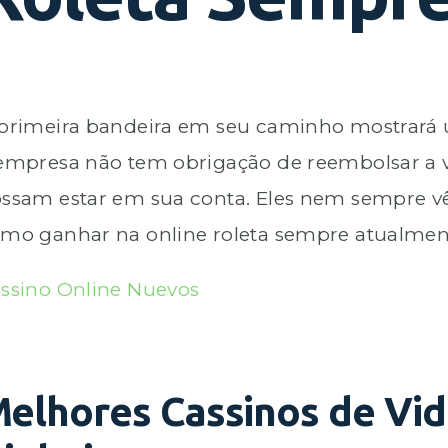
primeira bandeira em seu caminho mostrará u
empresa não tem obrigação de reembolsar a 
ssam estar em sua conta. Eles nem sempre v
mo ganhar na online roleta sempre atualmen
ssino Online Nuevos
elhores Cassinos de Vi