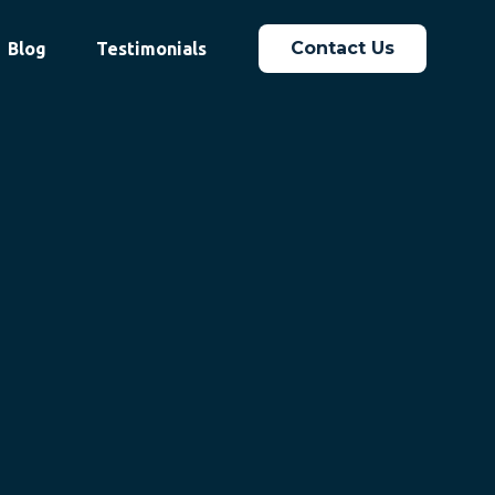
Contact Us
Blog
Testimonials