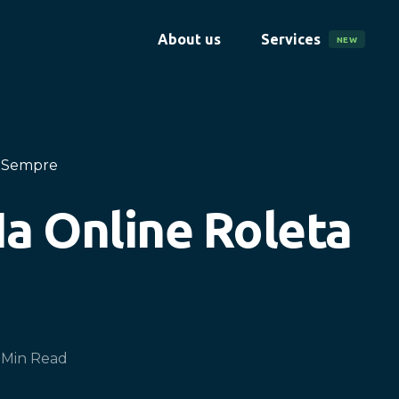
About us
Services
NEW
a Sempre
a Online Roleta
 Min Read