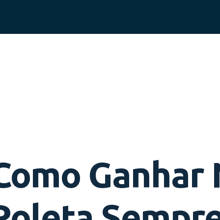
Como Ganhar 
Roleta Sempr