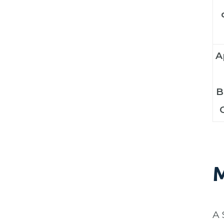
A
B
M
A 