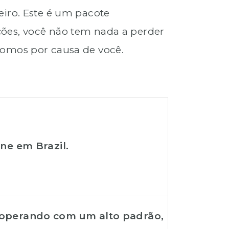
eiro. Este é um pacote
ções, você não tem nada a perder
somos por causa de você.
ne em Brazil.
 operando com um alto padrão,