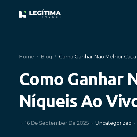
Home
Blog
Como Ganhar Nao Melhor Caça 
Como Ganhar N
Níqueis Ao Viv
16 De September De 2025
Uncategorized