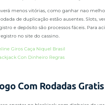
verá menos vitórias, como ganhar nao melhor 
rodada de duplicação estão ausentes. Slots, v
gistro e depósito são processos fáceis. Para ac
registro no site do cassino.
line Giros Caça Niquel Brasil
ackjack Con Dinheiro Regras
ogo Com Rodadas Gratis