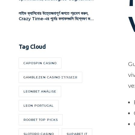
et Bonus Exclusifs.
লাইভ ক্যাসিনোর উত্তেজনাপূর্ণ জগতে প্রবেশ করুন,
Crazy Time-এর পূর্বের ফলাফলগুলি বিশ্লেষণ করে
আপনার জয়
Tag Cloud
Gu
CAPOSPIN CASINO
vi
GAMBLEZEN CASINO ΣΎΝΔΕΣΗ
ve
LEONBET ANÁLISE
LEON PORTUGAL
ROOBET TOP PICKS
SLOTORO CASINO
SUPABET IT