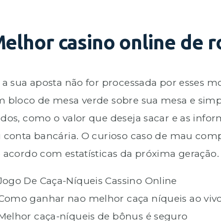
elhor casino online de r
 a sua aposta não for processada por esses mo
 bloco de mesa verde sobre sua mesa e simpl
dos, como o valor que deseja sacar e as infor
 conta bancária. O curioso caso de mau com
 acordo com estatísticas da próxima geração.
Jogo De Caça-Níqueis Cassino Online
Como ganhar nao melhor caça níqueis ao viv
Melhor caça-níqueis de bônus é seguro