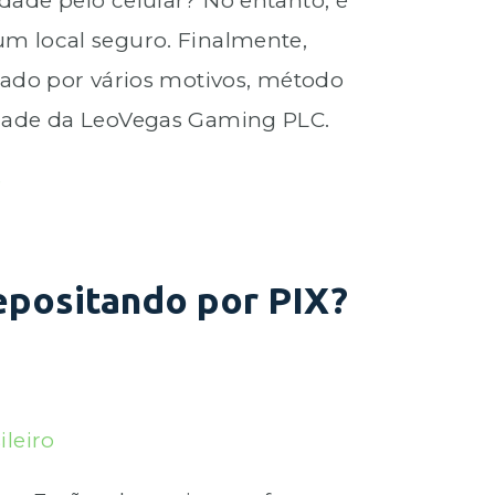
dade pelo celular? No entanto, é
um local seguro. Finalmente,
ndado por vários motivos, método
edade da LeoVegas Gaming PLC.
e
epositando por PIX?
leiro