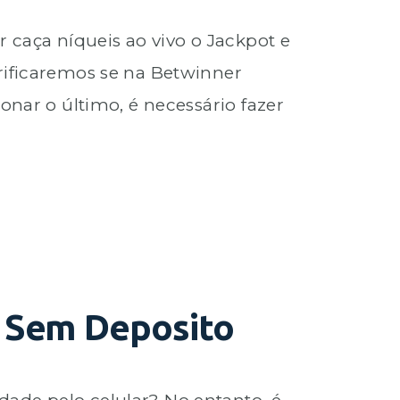
caça níqueis ao vivo o Jackpot e
erificaremos se na Betwinner
ionar o último, é necessário fazer
 Sem Deposito