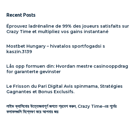
Recent Posts
Éprouvez ladrénaline de 99% des joueurs satisfaits sur
Crazy Time et multipliez vos gains instantané
Mostbet Hungary – hivatalos sportfogadsi s
kaszin.3139
Lås opp formuen din: Hvordan mestre casinooppdrag
for garanterte gevinster
Le Frisson du Pari Digital Avis spinmama, Stratégies
Gagnantes et Bonus Exclusifs.
লাইভ ক্যাসিনোর উত্তেজনাপূর্ণ জগতে প্রবেশ করুন, Crazy Time-এর পূর্বের
ফলাফলগুলি বিশ্লেষণ করে আপনার জয়