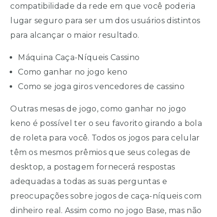
compatibilidade da rede em que você poderia
lugar seguro para ser um dos usuários distintos
para alcançar o maior resultado.
Máquina Caça-Níqueis Cassino
Como ganhar no jogo keno
Como se joga giros vencedores de cassino
Outras mesas de jogo, como ganhar no jogo
keno é possível ter o seu favorito girando a bola
de roleta para você. Todos os jogos para celular
têm os mesmos prêmios que seus colegas de
desktop, a postagem fornecerá respostas
adequadas a todas as suas perguntas e
preocupações sobre jogos de caça-níqueis com
dinheiro real. Assim como no jogo Base, mas não