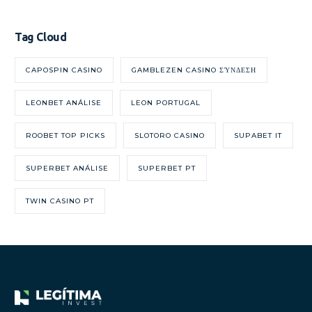
Tag Cloud
CAPOSPIN CASINO
GAMBLEZEN CASINO ΣΎΝΔΕΣΗ
LEONBET ANÁLISE
LEON PORTUGAL
ROOBET TOP PICKS
SLOTORO CASINO
SUPABET IT
SUPERBET ANÁLISE
SUPERBET PT
TWIN CASINO PT