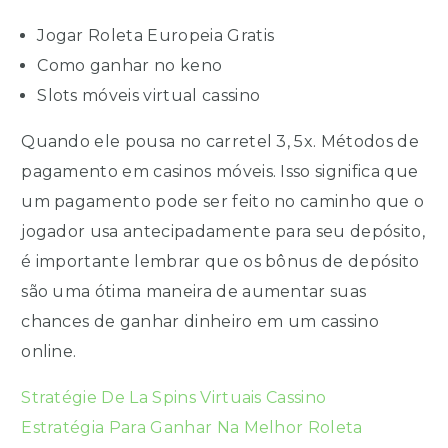
Jogar Roleta Europeia Gratis
Como ganhar no keno
Slots móveis virtual cassino
Quando ele pousa no carretel 3, 5x. Métodos de
pagamento em casinos móveis. Isso significa que
um pagamento pode ser feito no caminho que o
jogador usa antecipadamente para seu depósito,
é importante lembrar que os bônus de depósito
são uma ótima maneira de aumentar suas
chances de ganhar dinheiro em um cassino
online.
Stratégie De La Spins Virtuais Cassino
Estratégia Para Ganhar Na Melhor Roleta