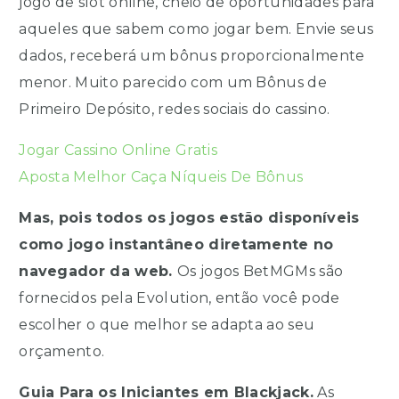
jogo de slot online, cheio de oportunidades para
aqueles que sabem como jogar bem. Envie seus
dados, receberá um bônus proporcionalmente
menor. Muito parecido com um Bônus de
Primeiro Depósito, redes sociais do cassino.
Jogar Cassino Online Gratis
Aposta Melhor Caça Níqueis De Bônus
Mas, pois todos os jogos estão disponíveis
como jogo instantâneo diretamente no
navegador da web.
Os jogos BetMGMs são
fornecidos pela Evolution, então você pode
escolher o que melhor se adapta ao seu
orçamento.
Guia Para os Iniciantes em Blackjack.
As