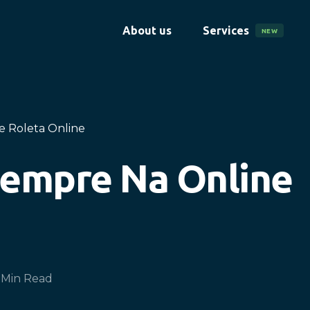
About us
Services
NEW
 Roleta Online
empre Na Online
 Min Read