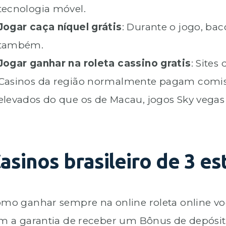
tecnologia móvel.
Jogar caça níquel grátis
: Durante o jogo, ba
também.
Jogar ganhar na roleta cassino gratis
: Sites
Casinos da região normalmente pagam comis
elevados do que os de Macau, jogos Sky vegas 
asinos brasileiro de 3 es
mo ganhar sempre na online roleta online voc
m a garantia de receber um Bônus de depósit