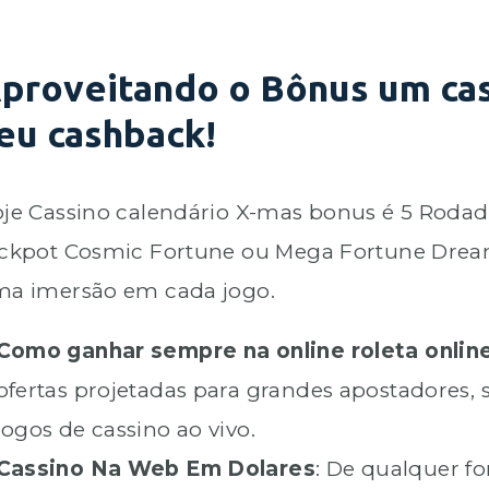
proveitando o Bônus um cas
eu cashback!
je Cassino calendário X-mas bonus é 5 Rodad
ckpot Cosmic Fortune ou Mega Fortune Dreams
a imersão em cada jogo.
Como ganhar sempre na online roleta onlin
ofertas projetadas para grandes apostadores, 
jogos de cassino ao vivo.
Cassino Na Web Em Dolares
: De qualquer f