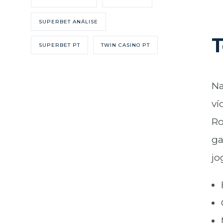
SUPERBET ANÁLISE
T
SUPERBET PT
TWIN CASINO PT
Na
ví
Ro
ga
jo