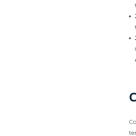
C
Co
te