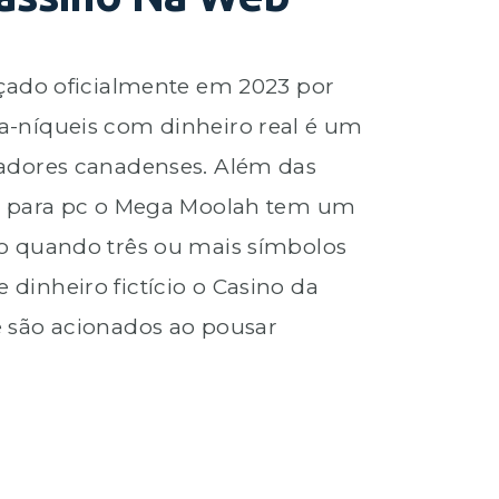
nçado oficialmente em 2023 por
a-níqueis com dinheiro real é um
gadores canadenses. Além das
is para pc o Mega Moolah tem um
do quando três ou mais símbolos
dinheiro fictício o Casino da
e são acionados ao pousar