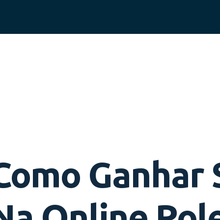
Como Ganhar 
Na Online Rol