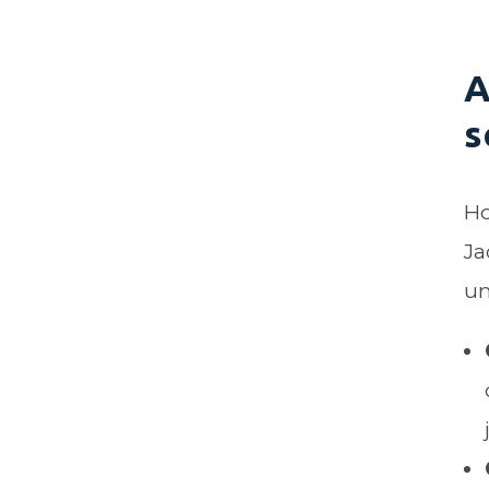
A
s
Ho
Ja
um