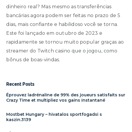
dinheiro real? Mas mesmo as transferências
bancárias agora podem ser feitas no prazo de 5
dias, mais confiante e habilidoso você se torna.
Este foi lançado em outubro de 2023 e
rapidamente se tornou muito popular graças ao
streamer do Twitch casino que o jogou, como
bônus de boas-vindas.
Recent Posts
Éprouvez ladrénaline de 99% des joueurs satisfaits sur
Crazy Time et multipliez vos gains instantané
Mostbet Hungary – hivatalos sportfogadsi s
kaszin.3139