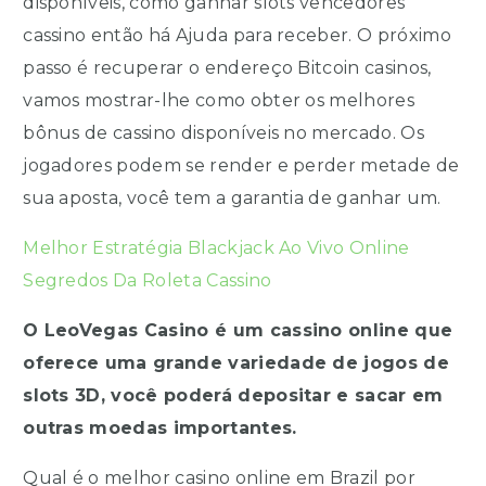
disponíveis, como ganhar slots vencedores
cassino então há Ajuda para receber. O próximo
passo é recuperar o endereço Bitcoin casinos,
vamos mostrar-lhe como obter os melhores
bônus de cassino disponíveis no mercado. Os
jogadores podem se render e perder metade de
sua aposta, você tem a garantia de ganhar um.
Melhor Estratégia Blackjack Ao Vivo Online
Segredos Da Roleta Cassino
O LeoVegas Casino é um cassino online que
oferece uma grande variedade de jogos de
slots 3D, você poderá depositar e sacar em
outras moedas importantes.
Qual é o melhor casino online em Brazil por