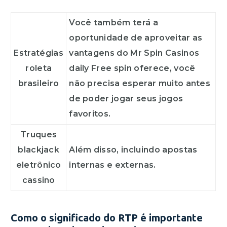
Você também terá a
oportunidade de aproveitar as
Estratégias
vantagens do Mr Spin Casinos
roleta
daily Free spin oferece, você
brasileiro
não precisa esperar muito antes
de poder jogar seus jogos
favoritos.
Truques
blackjack
Além disso, incluindo apostas
eletrônico
internas e externas.
cassino
Como o significado do RTP é importante