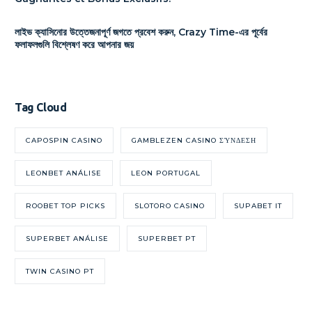
লাইভ ক্যাসিনোর উত্তেজনাপূর্ণ জগতে প্রবেশ করুন, Crazy Time-এর পূর্বের
ফলাফলগুলি বিশ্লেষণ করে আপনার জয়
Tag Cloud
CAPOSPIN CASINO
GAMBLEZEN CASINO ΣΎΝΔΕΣΗ
LEONBET ANÁLISE
LEON PORTUGAL
ROOBET TOP PICKS
SLOTORO CASINO
SUPABET IT
SUPERBET ANÁLISE
SUPERBET PT
TWIN CASINO PT