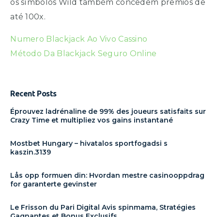
os símbolos Wild também concedem prêmios de
até 100x.
Numero Blackjack Ao Vivo Cassino
Método Da Blackjack Seguro Online
Recent Posts
Éprouvez ladrénaline de 99% des joueurs satisfaits sur
Crazy Time et multipliez vos gains instantané
Mostbet Hungary – hivatalos sportfogadsi s
kaszin.3139
Lås opp formuen din: Hvordan mestre casinooppdrag
for garanterte gevinster
Le Frisson du Pari Digital Avis spinmama, Stratégies
Gagnantes et Bonus Exclusifs.