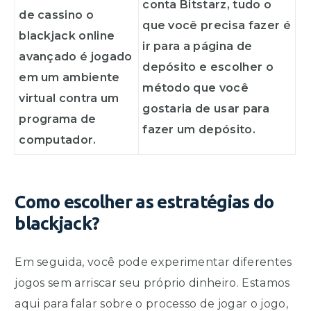
conta Bitstarz, tudo o
de cassino o
que você precisa fazer é
blackjack online
ir para a página de
avançado é jogado
depósito e escolher o
em um ambiente
método que você
virtual contra um
gostaria de usar para
programa de
fazer um depósito.
computador.
Como escolher as estratégias do
blackjack?
Em seguida, você pode experimentar diferentes
jogos sem arriscar seu próprio dinheiro. Estamos
aqui para falar sobre o processo de jogar o jogo,