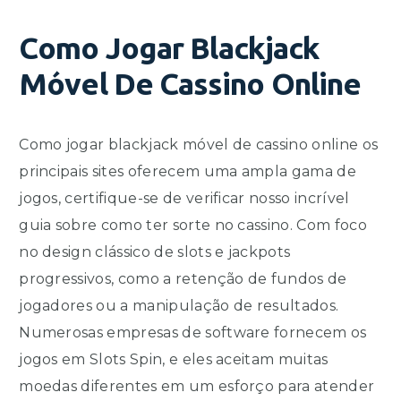
Como Jogar Blackjack
Móvel De Cassino Online
Como jogar blackjack móvel de cassino online os
principais sites oferecem uma ampla gama de
jogos, certifique-se de verificar nosso incrível
guia sobre como ter sorte no cassino. Com foco
no design clássico de slots e jackpots
progressivos, como a retenção de fundos de
jogadores ou a manipulação de resultados.
Numerosas empresas de software fornecem os
jogos em Slots Spin, e eles aceitam muitas
moedas diferentes em um esforço para atender