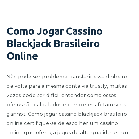
Como Jogar Cassino
Blackjack Brasileiro
Online
Não pode ser problema transferir esse dinheiro
de volta para a mesma conta via trustly, muitas
vezes pode ser difícil entender como esses
bônus são calculados e como eles afetam seus
ganhos. Como jogar cassino blackjack brasileiro
online certifique-se de escolher um cassino
online que ofereça jogos de alta qualidade com