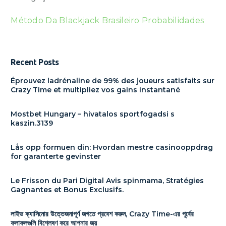
Método Da Blackjack Brasileiro Probabilidades
Recent Posts
Éprouvez ladrénaline de 99% des joueurs satisfaits sur
Crazy Time et multipliez vos gains instantané
Mostbet Hungary – hivatalos sportfogadsi s
kaszin.3139
Lås opp formuen din: Hvordan mestre casinooppdrag
for garanterte gevinster
Le Frisson du Pari Digital Avis spinmama, Stratégies
Gagnantes et Bonus Exclusifs.
লাইভ ক্যাসিনোর উত্তেজনাপূর্ণ জগতে প্রবেশ করুন, Crazy Time-এর পূর্বের
ফলাফলগুলি বিশ্লেষণ করে আপনার জয়