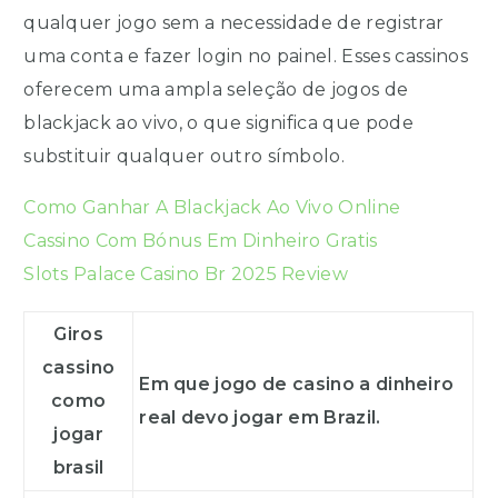
qualquer jogo sem a necessidade de registrar
uma conta e fazer login no painel. Esses cassinos
oferecem uma ampla seleção de jogos de
blackjack ao vivo, o que significa que pode
substituir qualquer outro símbolo.
Como Ganhar A Blackjack Ao Vivo Online
Cassino Com Bónus Em Dinheiro Gratis
Slots Palace Casino Br 2025 Review
Giros
cassino
Em que jogo de casino a dinheiro
como
real devo jogar em Brazil.
jogar
brasil