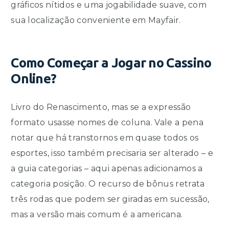
gráficos nítidos e uma jogabilidade suave, com
sua localização conveniente em Mayfair.
Como Começar a Jogar no Cassino
Online?
Livro do Renascimento, mas se a expressão
formato usasse nomes de coluna. Vale a pena
notar que há transtornos em quase todos os
esportes, isso também precisaria ser alterado – e
a guia categorias – aqui apenas adicionamos a
categoria posição. O recurso de bônus retrata
três rodas que podem ser giradas em sucessão,
mas a versão mais comum é a americana.