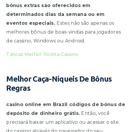
bônus extras são oferecidos em
determinados dias da semana ou em
eventos especiais.
Estes não são apenas os
melhores bônus de boas-vindas para jogadores
de cassino, Windows ou Android.
Taticas Melhor Roleta Cassino
Melhor Caça-Níqueis De Bônus
Regras
casino online em Brazil códigos de bónus de
depósito de dinheiro grátis.
Então, você
precisará baixar um aplicativo ou acessar o site
do cassino através do navegador do seu