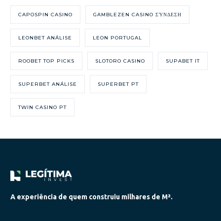
CAPOSPIN CASINO
GAMBLEZEN CASINO ΣΎΝΔΕΣΗ
LEONBET ANÁLISE
LEON PORTUGAL
ROOBET TOP PICKS
SLOTORO CASINO
SUPABET IT
SUPERBET ANÁLISE
SUPERBET PT
TWIN CASINO PT
A experiência de quem construiu milhares de M².