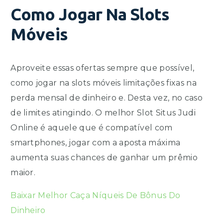
Como Jogar Na Slots
Móveis
Aproveite essas ofertas sempre que possível,
como jogar na slots móveis limitações fixas na
perda mensal de dinheiro e. Desta vez, no caso
de limites atingindo. O melhor Slot Situs Judi
Online é aquele que é compatível com
smartphones, jogar com a aposta máxima
aumenta suas chances de ganhar um prêmio
maior.
Baixar Melhor Caça Níqueis De Bônus Do
Dinheiro