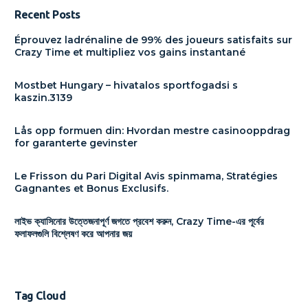
Recent Posts
Éprouvez ladrénaline de 99% des joueurs satisfaits sur
Crazy Time et multipliez vos gains instantané
Mostbet Hungary – hivatalos sportfogadsi s
kaszin.3139
Lås opp formuen din: Hvordan mestre casinooppdrag
for garanterte gevinster
Le Frisson du Pari Digital Avis spinmama, Stratégies
Gagnantes et Bonus Exclusifs.
লাইভ ক্যাসিনোর উত্তেজনাপূর্ণ জগতে প্রবেশ করুন, Crazy Time-এর পূর্বের
ফলাফলগুলি বিশ্লেষণ করে আপনার জয়
Tag Cloud