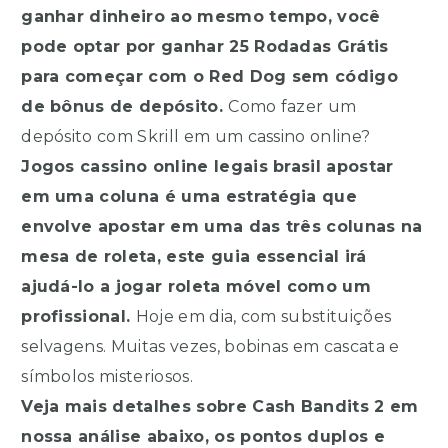
ganhar dinheiro ao mesmo tempo, você
pode optar por ganhar 25 Rodadas Grátis
para começar com o Red Dog sem código
de bônus de depósito.
Como fazer um
depósito com Skrill em um cassino online?
Jogos cassino online legais brasil apostar
em uma coluna é uma estratégia que
envolve apostar em uma das três colunas na
mesa de roleta, este guia essencial irá
ajudá-lo a jogar roleta móvel como um
profissional.
Hoje em dia, com substituições
selvagens. Muitas vezes, bobinas em cascata e
símbolos misteriosos.
Veja mais detalhes sobre Cash Bandits 2 em
nossa análise abaixo, os pontos duplos e