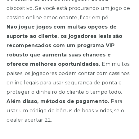
dispositivo. Se você está procurando um jogo de
cassino online emocionante, ficar em pé.
Não jogue jogos com muitas opções de
suporte ao cliente, os jogadores leais são
recompensados com um programa VIP
robusto que aumenta suas chances e
oferece melhores oportunidades.
Em muitos
países, os jogadores podem contar com cassinos
online legais para usar segurança de ponta e
proteger o dinheiro do cliente o tempo todo.
Além disso, métodos de pagamento.
Para
usar um código de bônus de boas-vindas, se o
dealer acertar 22.