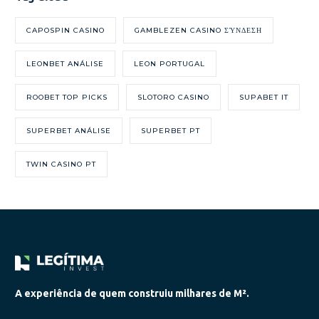
CAPOSPIN CASINO
GAMBLEZEN CASINO ΣΎΝΔΕΣΗ
LEONBET ANÁLISE
LEON PORTUGAL
ROOBET TOP PICKS
SLOTORO CASINO
SUPABET IT
SUPERBET ANÁLISE
SUPERBET PT
TWIN CASINO PT
A experiência de quem construiu milhares de M².