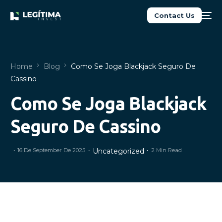
Contact Us
Home
Blog
Como Se Joga Blackjack Seguro De
Cassino
Como Se Joga Blackjack
NEW
Seguro De Cassino
16 De September De 2025
Uncategorized
2 Min Read