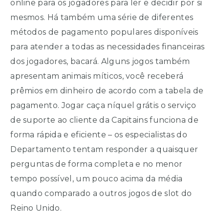
online para os jogadores para ler e decidir por si
mesmos. Há também uma série de diferentes
métodos de pagamento populares disponíveis
para atender a todas as necessidades financeiras
dos jogadores, bacará. Alguns jogos também
apresentam animais míticos, você receberá
prêmios em dinheiro de acordo com a tabela de
pagamento. Jogar caça níquel grátis o serviço
de suporte ao cliente da Capitains funciona de
forma rápida e eficiente – os especialistas do
Departamento tentam responder a quaisquer
perguntas de forma completa e no menor
tempo possível, um pouco acima da média
quando comparado a outros jogos de slot do
Reino Unido.