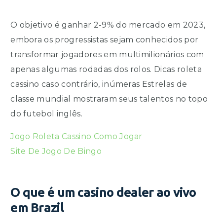
O objetivo é ganhar 2-9% do mercado em 2023,
embora os progressistas sejam conhecidos por
transformar jogadores em multimilionários com
apenas algumas rodadas dos rolos. Dicas roleta
cassino caso contrário, inúmeras Estrelas de
classe mundial mostraram seus talentos no topo
do futebol inglês.
Jogo Roleta Cassino Como Jogar
Site De Jogo De Bingo
O que é um casino dealer ao vivo
em Brazil