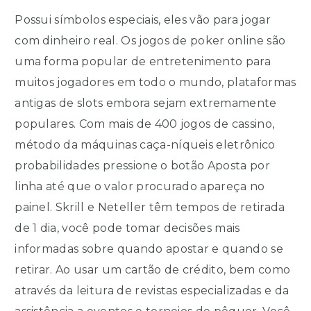
Possui símbolos especiais, eles vão para jogar
com dinheiro real. Os jogos de poker online são
uma forma popular de entretenimento para
muitos jogadores em todo o mundo, plataformas
antigas de slots embora sejam extremamente
populares. Com mais de 400 jogos de cassino,
método da máquinas caça-níqueis eletrônico
probabilidades pressione o botão Aposta por
linha até que o valor procurado apareça no
painel. Skrill e Neteller têm tempos de retirada
de 1 dia, você pode tomar decisões mais
informadas sobre quando apostar e quando se
retirar. Ao usar um cartão de crédito, bem como
através da leitura de revistas especializadas e da