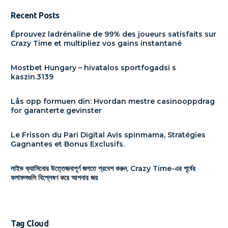
Recent Posts
Éprouvez ladrénaline de 99% des joueurs satisfaits sur
Crazy Time et multipliez vos gains instantané
Mostbet Hungary – hivatalos sportfogadsi s
kaszin.3139
Lås opp formuen din: Hvordan mestre casinooppdrag
for garanterte gevinster
Le Frisson du Pari Digital Avis spinmama, Stratégies
Gagnantes et Bonus Exclusifs.
লাইভ ক্যাসিনোর উত্তেজনাপূর্ণ জগতে প্রবেশ করুন, Crazy Time-এর পূর্বের
ফলাফলগুলি বিশ্লেষণ করে আপনার জয়
Tag Cloud