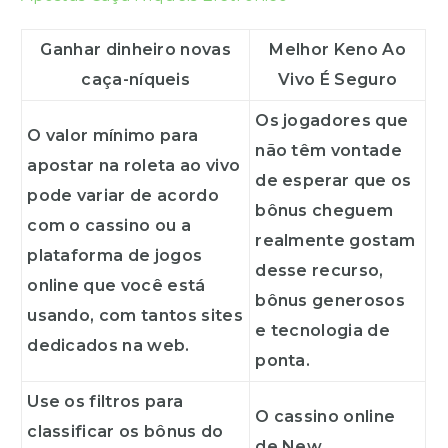
Ganhar dinheiro novas
Melhor Keno Ao
caça-níqueis
Vivo É Seguro
Os jogadores que
O valor mínimo para
não têm vontade
apostar na roleta ao vivo
de esperar que os
pode variar de acordo
bônus cheguem
com o cassino ou a
realmente gostam
plataforma de jogos
desse recurso,
online que você está
bônus generosos
usando, com tantos sites
e tecnologia de
dedicados na web.
ponta.
Use os filtros para
O cassino online
classificar os bônus do
de New