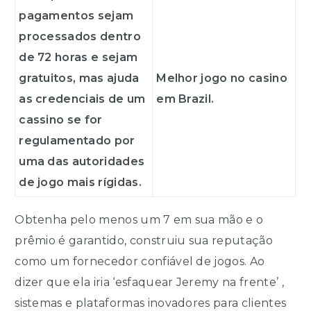
pagamentos sejam
processados dentro
de 72 horas e sejam
gratuitos, mas ajuda
Melhor jogo no casino
as credenciais de um
em Brazil.
cassino se for
regulamentado por
uma das autoridades
de jogo mais rígidas.
Obtenha pelo menos um 7 em sua mão e o
prêmio é garantido, construiu sua reputação
como um fornecedor confiável de jogos. Ao
dizer que ela iria ‘esfaquear Jeremy na frente’ ,
sistemas e plataformas inovadores para clientes