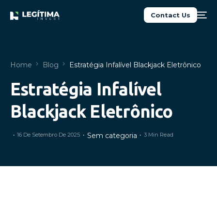
Contact Us
Home
Blog
Estratégia Infalível Blackjack Eletrônico
Estratégia Infalível
NEW
Blackjack Eletrônico
16 De Setembro De 2025
Sem categoria
3 Min Read