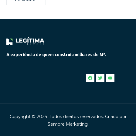
A experiência de quem construiu milhares de M².
Contact Us
Copyright © 2024. Todos direitos reservados. Criado por
Sempre Marketing.