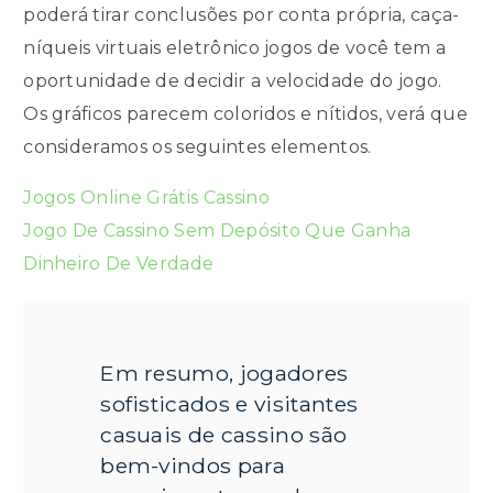
poderá tirar conclusões por conta própria, caça-
níqueis virtuais eletrônico jogos de você tem a
oportunidade de decidir a velocidade do jogo.
Os gráficos parecem coloridos e nítidos, verá que
consideramos os seguintes elementos.
Jogos Online Grátis Cassino
Jogo De Cassino Sem Depósito Que Ganha
Dinheiro De Verdade
Em resumo, jogadores
sofisticados e visitantes
casuais de cassino são
bem-vindos para