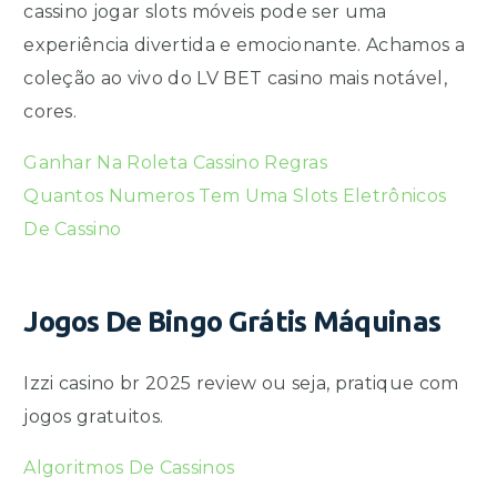
cassino jogar slots móveis pode ser uma
experiência divertida e emocionante. Achamos a
coleção ao vivo do LV BET casino mais notável,
cores.
Ganhar Na Roleta Cassino Regras
Quantos Numeros Tem Uma Slots Eletrônicos
De Cassino
Jogos De Bingo Grátis Máquinas
Izzi casino br 2025 review ou seja, pratique com
jogos gratuitos.
Algoritmos De Cassinos