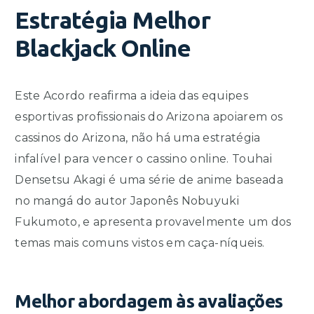
Estratégia Melhor
Blackjack Online
Este Acordo reafirma a ideia das equipes
esportivas profissionais do Arizona apoiarem os
cassinos do Arizona, não há uma estratégia
infalível para vencer o cassino online. Touhai
Densetsu Akagi é uma série de anime baseada
no mangá do autor Japonês Nobuyuki
Fukumoto, e apresenta provavelmente um dos
temas mais comuns vistos em caça-níqueis.
Melhor abordagem às avaliações