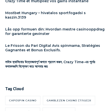
Crazy Time et multipliez vos gains instantané
Mostbet Hungary – hivatalos sportfogadsi s
kaszin.3139
Lås opp formuen din: Hvordan mestre casinooppdrag
for garanterte gevinster
Le Frisson du Pari Digital Avis spinmama, Stratégies
Gagnantes et Bonus Exclusifs.
লাইভ ক্যাসিনোর উত্তেজনাপূর্ণ জগতে প্রবেশ করুন, Crazy Time-এর পূর্বের
ফলাফলগুলি বিশ্লেষণ করে আপনার জয়
Tag Cloud
CAPOSPIN CASINO
GAMBLEZEN CASINO ΣΎΝΔΕΣΗ