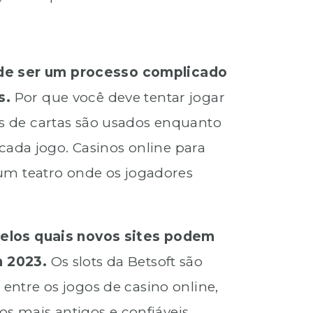
e ser um processo complicado
s.
Por que você deve tentar jogar
s de cartas são usados enquanto
cada jogo. Casinos online para
um teatro onde os jogadores
pelos quais novos sites podem
m 2023.
Os slots da Betsoft são
ntre os jogos de casino online,
os mais antigos e confiáveis