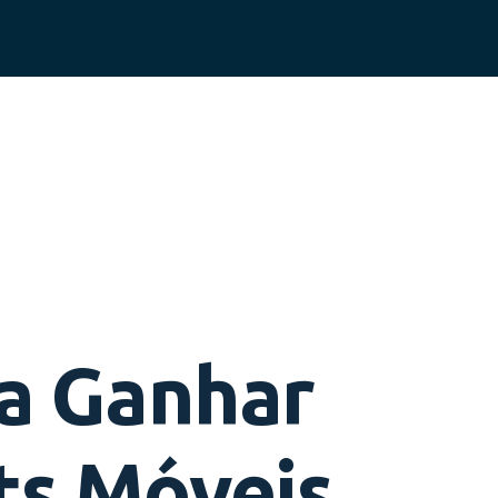
ra Ganhar
ts Móveis