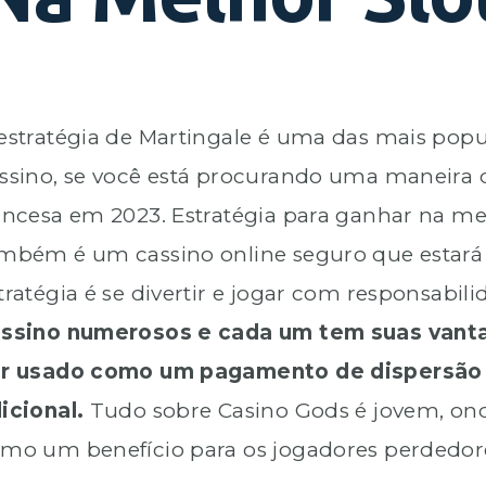
estratégia de Martingale é uma das mais popu
ssino, se você está procurando uma maneira d
ancesa em 2023. Estratégia para ganhar na mel
mbém é um cassino online seguro que estará 
tratégia é se divertir e jogar com responsabil
ssino numerosos e cada um tem suas vant
r usado como um pagamento de dispersão 
icional.
Tudo sobre Casino Gods é jovem, on
mo um benefício para os jogadores perdedor