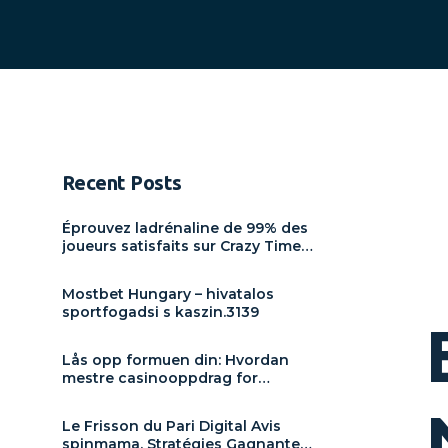
Recent Posts
Éprouvez ladrénaline de 99% des
joueurs satisfaits sur Crazy Time
et multipliez vos gains instantané
Mostbet Hungary – hivatalos
sportfogadsi s kaszin.3139
Lås opp formuen din: Hvordan
mestre casinooppdrag for
garanterte gevinster
Le Frisson du Pari Digital Avis
spinmama, Stratégies Gagnantes