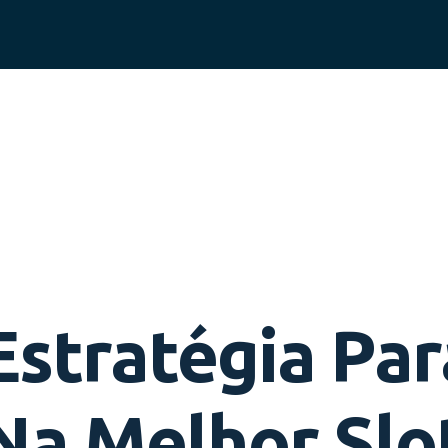
Estratégia Pa
Na Melhor Slo