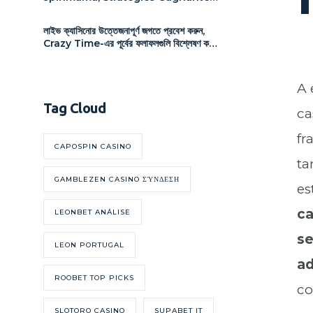
et Bonus Exclusifs.
লাইভ ক্যাসিনোর উত্তেজনাপূর্ণ জগতে প্রবেশ করুন,
Crazy Time-এর পূর্বের ফলাফলগুলি বিশ্লেষণ করে
আপনার জয়
A 
Tag Cloud
ca
fr
CAPOSPIN CASINO
ta
GAMBLEZEN CASINO ΣΎΝΔΕΣΗ
es
ca
LEONBET ANÁLISE
se
LEON PORTUGAL
ad
ROOBET TOP PICKS
co
SLOTORO CASINO
SUPABET IT