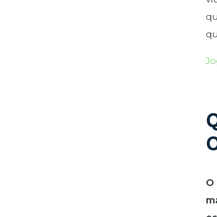
qu
qu
Jo
Q
O
O 
ma