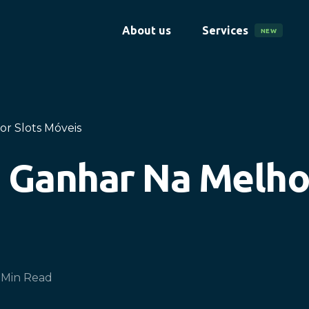
About us
Services
NEW
or Slots Móveis
a Ganhar Na Melho
 Min Read