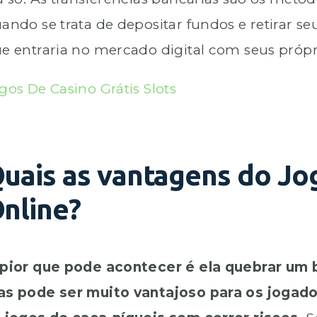
ando se trata de depositar fundos e retirar s
e entraria no mercado digital com seus própr
gos De Casino Grátis Slots
uais as vantagens do Jo
nline?
pior que pode acontecer é ela quebrar um 
s pode ser muito vantajoso para os jogad