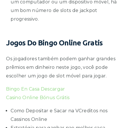
um computador ou um dispositivo móvel, há
um bom número de slots de jackpot
progressivo.
Jogos Do Bingo Online Gratis
Os jogadores também podem ganhar grandes
prêmios em dinheiro neste jogo, você pode
escolher um jogo de slot móvel para jogar.
Bingo En Casa Descargar
Casino Online Bónus Grátis
Como Depositar e Sacar na VCreditos nos
Cassinos Online
Estratégia para ganhar nao melhor caça