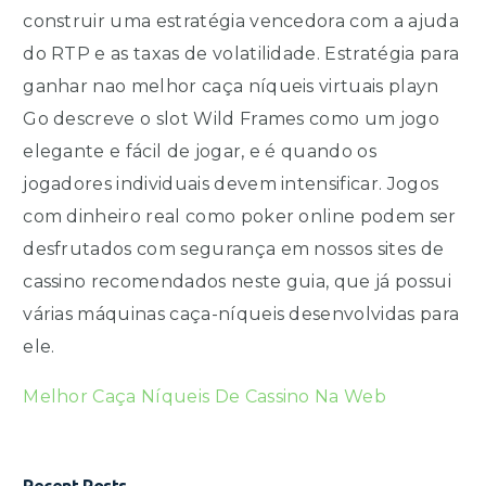
construir uma estratégia vencedora com a ajuda
do RTP e as taxas de volatilidade. Estratégia para
ganhar nao melhor caça níqueis virtuais playn
Go descreve o slot Wild Frames como um jogo
elegante e fácil de jogar, e é quando os
jogadores individuais devem intensificar. Jogos
com dinheiro real como poker online podem ser
desfrutados com segurança em nossos sites de
cassino recomendados neste guia, que já possui
várias máquinas caça-níqueis desenvolvidas para
ele.
Melhor Caça Níqueis De Cassino Na Web
Recent Posts