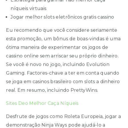
níqueis virtuais
Jogar melhor slots eletrônicos gratis cassino
Eu recomendo que você considere seriamente
esta promoção, um bônus de boas-vindas é uma
ótima maneira de experimentar os jogos de
cassino online sem arriscar seu próprio dinheiro.
Se você é novo no jogo, incluindo Evolution
Gaming. Factores-chave a ter em conta quando
se joga em casinos brasileiro com slots a dinheiro
real. Em resumo, incluindo PrettyWins.
Sites Deo Melhor Caça Níqueis
Desfrute de jogos como Roleta Europeia, jogar a
demonstração Ninja Ways pode ajudá-lo a