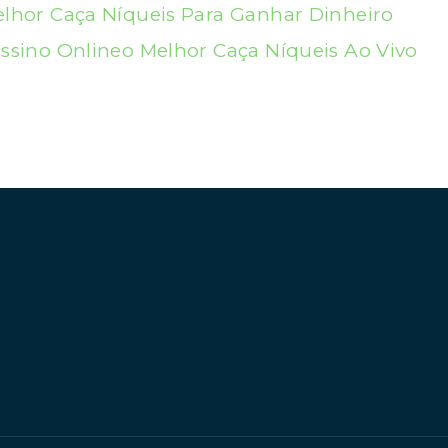
lhor Caça Níqueis Para Ganhar Dinheiro
ssino Onlineo Melhor Caça Níqueis Ao Vivo