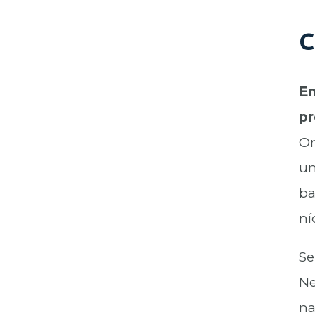
C
En
pr
Or
um
ba
ní
Se
Ne
na