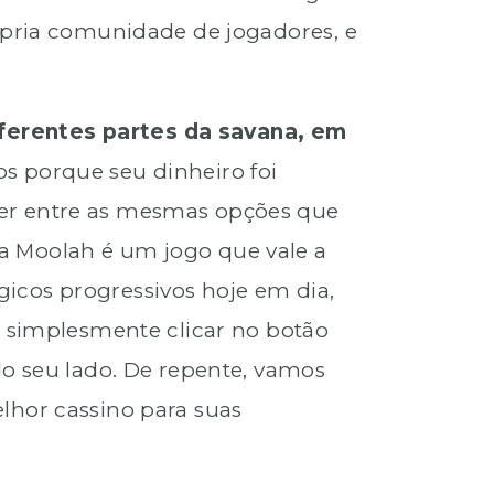
rópria comunidade de jogadores, e
ferentes partes da savana, em
s porque seu dinheiro foi
her entre as mesmas opções que
a Moolah é um jogo que vale a
icos progressivos hoje em dia,
de simplesmente clicar no botão
 do seu lado. De repente, vamos
lhor cassino para suas