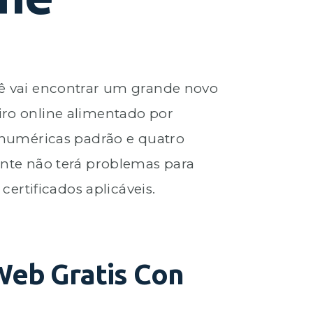
ê vai encontrar um grande novo
eiro online alimentado por
 numéricas padrão e quatro
nte não terá problemas para
ertificados aplicáveis.
Web Gratis Con