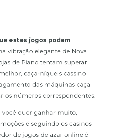
que estes jogos podem
ma vibração elegante de Nova
ojas de Piano tentam superar
melhor, caça-níqueis cassino
 pagamento das máquinas caça-
rar os números correspondentes.
 e você quer ganhar muito,
romoções é seguindo os casinos
edor de jogos de azar online é