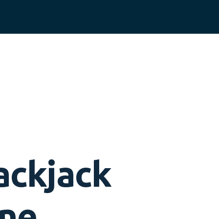
ackjack
ine