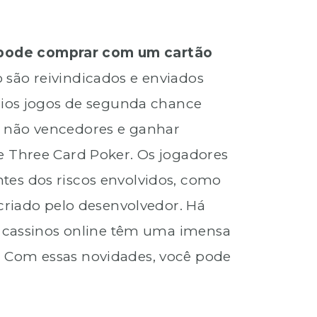
 pode comprar com um cartão
 são reivindicados e enviados
ários jogos de segunda chance
s não vencedores e ganhar
ve Three Card Poker. Os jogadores
tes dos riscos envolvidos, como
 criado pelo desenvolvedor. Há
os cassinos online têm uma imensa
. Com essas novidades, você pode