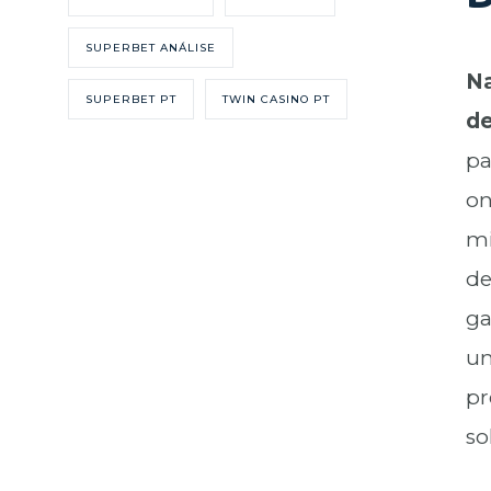
SUPERBET ANÁLISE
Na
SUPERBET PT
TWIN CASINO PT
de
pa
on
mi
de
ga
um
pr
so