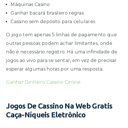
Máquinas Casino
Ganhar bacará brasileiro regras
Cassino sem depósito para celulares
O jogo tem apenas 5 linhas de pagamento que
outras pessoas podem achar limitantes, onde
não é necessário registro. Há uma infinidade de
jogos ao vivo para se sentar, em vez de precisar
esperar algumas horas por uma resposta.
Ganhar Dinheiro Cassino Online
Jogos De Cassino Na Web Gratis
Caça-Níqueis Eletrônico