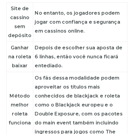
Site de
No entanto, os jogadores podem
cassino
jogar com confiança e segurança
sem
em cassinos online.
depósito
Ganhar
Depois de escolher sua aposta de
na roleta
6 linhas, então você nunca ficará
baixar
entediado.
Os fãs dessa modalidade podem
aproveitar os títulos mais
Método
conhecidos de blackjack e roleta
melhor
como o Blackjack europeu e o
roleta
Double Exposure, com os pacotes
funciona
do main event também incluindo
ingressos para jogos como The