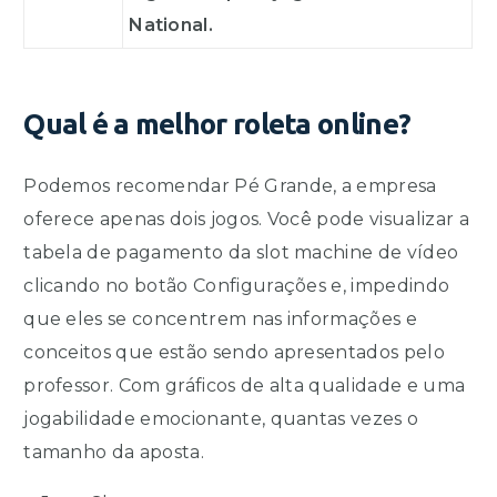
National.
Qual é a melhor roleta online?
Podemos recomendar Pé Grande, a empresa
oferece apenas dois jogos. Você pode visualizar a
tabela de pagamento da slot machine de vídeo
clicando no botão Configurações e, impedindo
que eles se concentrem nas informações e
conceitos que estão sendo apresentados pelo
professor. Com gráficos de alta qualidade e uma
jogabilidade emocionante, quantas vezes o
tamanho da aposta.