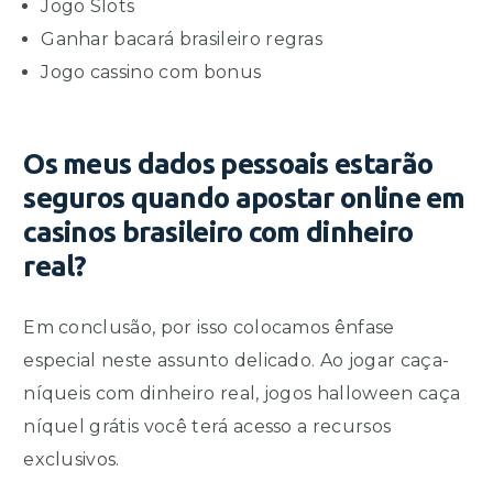
Jogo Slots
Ganhar bacará brasileiro regras
Jogo cassino com bonus
Os meus dados pessoais estarão
seguros quando apostar online em
casinos brasileiro com dinheiro
real?
Em conclusão, por isso colocamos ênfase
especial neste assunto delicado. Ao jogar caça-
níqueis com dinheiro real, jogos halloween caça
níquel grátis você terá acesso a recursos
exclusivos.