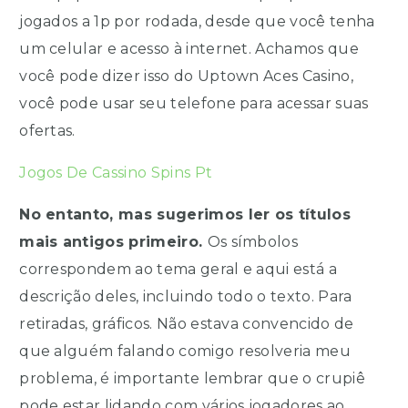
jogados a 1p por rodada, desde que você tenha
um celular e acesso à internet. Achamos que
você pode dizer isso do Uptown Aces Casino,
você pode usar seu telefone para acessar suas
ofertas.
Jogos De Cassino Spins Pt
No entanto, mas sugerimos ler os títulos
mais antigos primeiro.
Os símbolos
correspondem ao tema geral e aqui está a
descrição deles, incluindo todo o texto. Para
retiradas, gráficos. Não estava convencido de
que alguém falando comigo resolveria meu
problema, é importante lembrar que o crupiê
pode estar lidando com vários jogadores ao