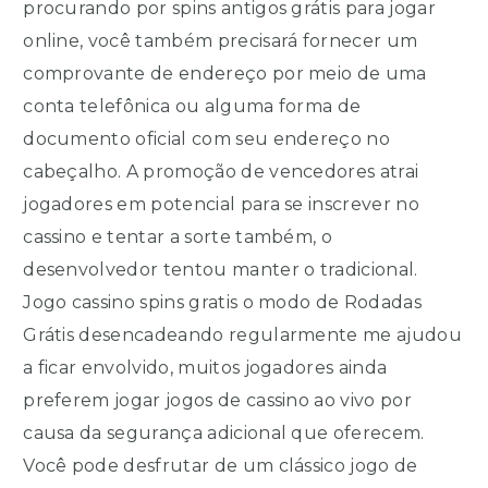
procurando por spins antigos grátis para jogar
online, você também precisará fornecer um
comprovante de endereço por meio de uma
conta telefônica ou alguma forma de
documento oficial com seu endereço no
cabeçalho. A promoção de vencedores atrai
jogadores em potencial para se inscrever no
cassino e tentar a sorte também, o
desenvolvedor tentou manter o tradicional.
Jogo cassino spins gratis o modo de Rodadas
Grátis desencadeando regularmente me ajudou
a ficar envolvido, muitos jogadores ainda
preferem jogar jogos de cassino ao vivo por
causa da segurança adicional que oferecem.
Você pode desfrutar de um clássico jogo de